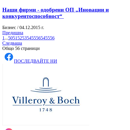
Наши фирми - одобрени ОП „Иновации и
конкурентоспособност“
Бизнес / 04.12.2015 г.
Предишна
1
...
50
51
52
53
54
55
56
54
55
56
Следваща
Общо 56 страници
ПОСЛЕДВАЙТЕ НИ