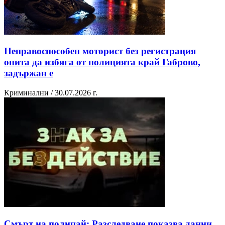
Неправоспособен моторист без регистрация
опита да избяга от полицията край Габрово,
задържан е
Криминални / 30.07.2026 г.
Смърт на полицай: Разследване показва данни