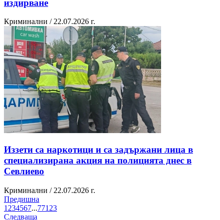
издирване
Криминални / 22.07.2026 г.
Иззети са наркотици и са задържани лица в
специализирана акция на полицията днес в
Севлиево
Криминални / 22.07.2026 г.
Предишна
1
2
3
4
5
6
7
...
77
1
2
3
Следваща