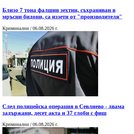
Близо 7 тона фалшив зехтин, съхраняван в
мръсни бидони, са иззети от "производителя"
Криминални / 06.08.2026 г.
След полицейска операция в Севлиево - двама
задържани, десет акта и 37 глоби с фиш
Криминални / 06.08.2026 г.