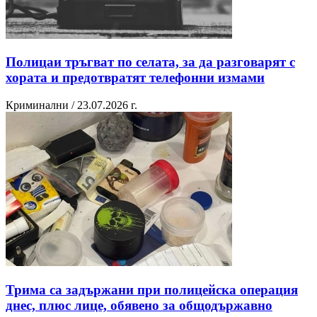
Полицаи тръгват по селата, за да разговарят с
хората и предотвратят телефонни измами
Криминални / 23.07.2026 г.
Трима са задържани при полицейска операция
днес, плюс лице, обявено за общодържавно