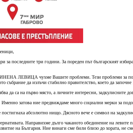
леници,
ри за последните три години. За пореден път българският избир
ДИНЕНА ЛЕВИЦА чухме Вашите проблеми. Тези проблеми за пос
ото събрание да излъчи стабилно правителство, което да започне
ябва да са на първо място, а личните интересни, задкулисните д
. Именно затова ние предвиждаме много социални мерки за подо
е постигнаха абсолютно нищо. Дясното вече е символ на задкули
ернативата. Направихме дълго чаканото обединение на левите па
е на България. Ние винаги сме били близо до хората, не сме к