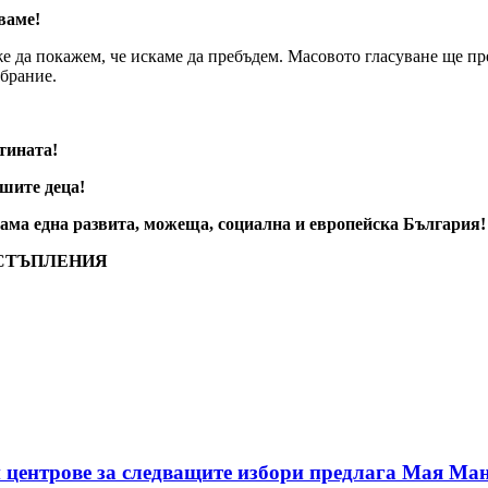
ваме!
е да покажем, че искаме да пребъдем. Масовото гласуване ще пр
брание.
тината!
ашите деца!
 една развита, можеща, социална и европейска България!
ЕСТЪПЛЕНИЯ
 центрове за следващите избори предлага Мая Ма