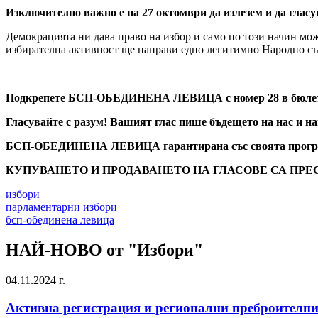
Изключително важно е на 27 октомври да излезем и да гласу
Демокрацията ни дава право на избор и само по този начин мож
избирателна активност ще направи едно легитимно Народно съ
Подкрепете БСП-ОБЕДИНЕНА ЛЕВИЦА с номер 28 в бюле
Гласувайте с разум! Вашият глас пише бъдещето на нас и н
БСП-ОБЕДИНЕНА ЛЕВИЦА гарантирана със своята програма
КУПУВАНЕТО И ПРОДАВАНЕТО НА ГЛАСОВЕ СА ПР
избори
парламентарни избори
бсп-обединена левица
НАЙ-НОВО от "Избори"
04.11.2024 г.
Активна регистрация и регионални преброителни