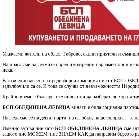
Уважаеми жители на област Габрово, скъпи приятели и съмиш
На прага сме на седмите поред извънредни парламентарни избо
иска.
В този един месец на предизборна кампания ние от БСП-ОБЕ
задълбочили са се. И това се случва от невъзможността Народн
Крайно време е българските политици да разберат, че хората тр
БСП-ОБЕДИНЕНА ЛЕВИЦА
винаги е била социална партия
Нагледахме се на десни парти, на сглобки, на договорки… те н
Именно затова ние като
БСП-ОБЕДИНЕНА ЛЕВИЦА
сме алт
защото ние МОЖЕМ, ние ЗНАЕМ КАК да направим бързото развити