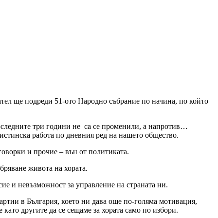
ател ще подреди 51-ото Народно събрание по начина, по който
ледните три години не са се променили, а напротив…
 истинска работа по дневния ред на нашето общество.
оговорки и прочие – вън от политиката.
бряване живота на хората.
сие и невъзможност за управление на страната ни.
ртии в България, което ни дава още по-голяма мотивация,
ато другите да се сещаме за хората само по избори.