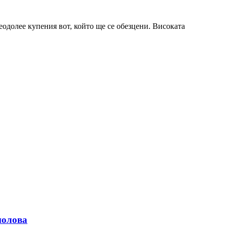
еодолее купения вот, който ще се обезцени. Високата
нолова