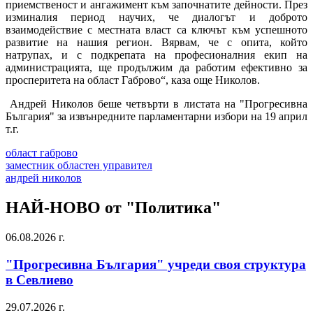
приемственост и ангажимент към започнатите дейности. През
изминалия период научих, че диалогът и доброто
взаимодействие с местната власт са ключът към успешното
развитие на нашия регион. Вярвам, че с опита, който
натрупах, и с подкрепата на професионалния екип на
администрацията, ще продължим да работим ефективно за
просперитета на област Габрово“, каза още Николов.
Андрей Николов беше четвърти в листата на "Прогресивна
България" за извънредните парламентарни избори на 19 април
т.г.
област габрово
заместник областен управител
андрей николов
НАЙ-НОВО от "Политика"
06.08.2026 г.
"Прогресивна България" учреди своя структура
в Севлиево
29.07.2026 г.