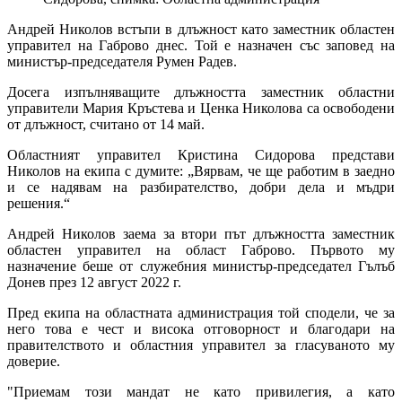
Андрей Николов встъпи в длъжност като заместник областен
управител на Габрово днес. Той е назначен със заповед на
министър-председателя Румен Радев.
Досега изпълняващите длъжността заместник областни
управители Мария Кръстева и Ценка Николова са освободени
от длъжност, считано от 14 май.
Областният управител Кристина Сидорова представи
Николов на екипа с думите: „Вярвам, че ще работим в заедно
и се надявам на разбирателство, добри дела и мъдри
решения.“
Андрей Николов заема за втори път длъжността заместник
областен управител на област Габрово. Първото му
назначение беше от служебния министър-председател Гълъб
Донев през 12 август 2022 г.
Пред екипа на областната администрация той сподели, че за
него това е чест и висока отговорност и благодари на
правителството и областния управител за гласуваното му
доверие.
"Приемам този мандат не като привилегия, а като