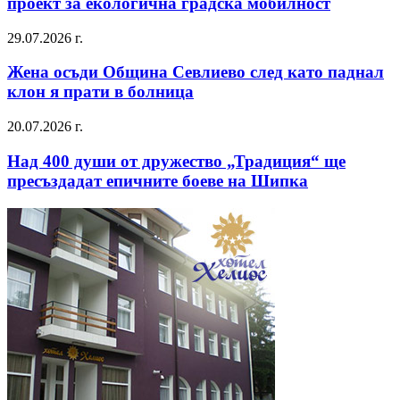
проект за екологична градска мобилност
29.07.2026 г.
Жена осъди Община Севлиево след като паднал
клон я прати в болница
20.07.2026 г.
Над 400 души от дружество „Традиция“ ще
пресъздадат епичните боеве на Шипка