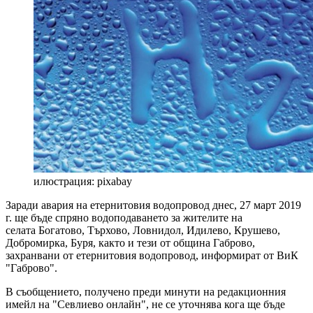
илюстрация: pixabay
Заради авария на етернитовия водопровод днес, 27 март 2019
г. ще бъде спряно водоподаването за жителите на
селата Богатово, Търхово, Ловнидол, Идилево, Крушево,
Добромирка, Буря, както и тези от община Габрово,
захранвани от етернитовия водопровод, информират от ВиК
"Габрово".
В съобщението, получено преди минути на редакционния
имейл на "Севлиево онлайн", не се уточнява кога ще бъде