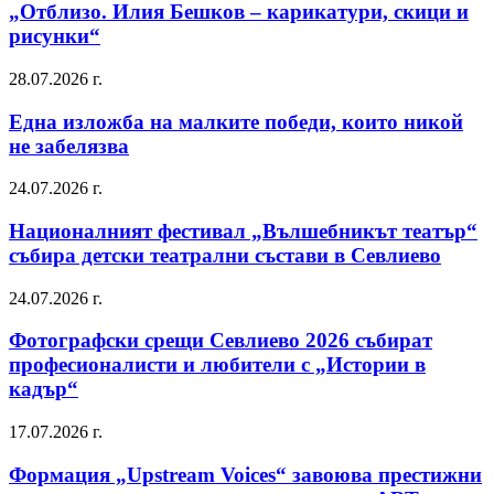
„Отблизо. Илия Бешков – карикатури, скици и
рисунки“
28.07.2026 г.
Една изложба на малките победи, които никой
не забелязва
24.07.2026 г.
Националният фестивал „Вълшебникът театър“
събира детски театрални състави в Севлиево
24.07.2026 г.
Фотографски срещи Севлиево 2026 събират
професионалисти и любители с „Истории в
кадър“
17.07.2026 г.
Формация „Upstream Voices“ завоюва престижни