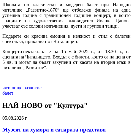
Школата по класически и модерен балет при Народно
читалище „Развитие-1870” ще отбележи финала на една
успешна година с традиционен годишен концерт, в който
грациите на художествения ръководител Иванка Цанова
участват със солови изпълнения, дуети и групови танци.
Подарете си красива емоция в нежност и стил с балетен
спектакъл, приканват от Читалището.
Концерт-спектакълът е на 15 май 2025 г., от 18:30 ч., на
сцената на Читалището. Входът е с билети, които са на цена от
5 лв. и могат да бъдат закупени от касата на втория етаж в
читалище „Развитие”.
читалище развитие
балет
НАЙ-НОВО от "Култура"
05.08.2026 г.
Музеят на хумора и сатирата представя