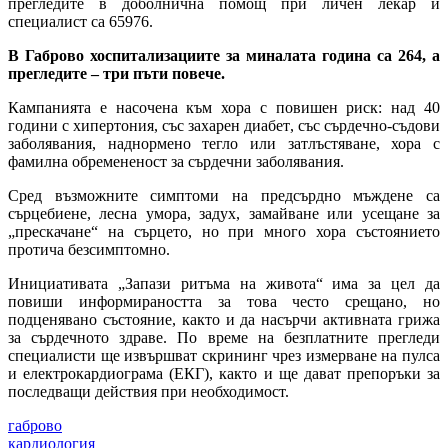
прегледите в доболнична помощ при личен лекар и
специалист са
65976
.
В Габрово хоспитализациите за миналата година са 264, а
прегледите – три пъти повече.
Кампанията е насочена
към хора с повишен риск: над 40
години с хипертония,
със захарен диабет
,
със сърдечно-съдови
заболявани
я,
наднормено тегло или затлъстяване
,
хора с
фамилна обремененост за сърдечни заболявания
.
Сред възможните симптоми на предсърдно мъждене са
сърцебиене, лесна умора, задух, замайване или усещане за
„прескачане“ на сърцето, но при много хора състоянието
протича безсимптомно.
Инициативата „Запази ритъма на живота“ има за цел да
повиши информираността за това често срещано, но
подценявано състояние, както и да насърчи активната грижа
за сърдечното здраве. По време на безплатните прегледи
специалисти ще извършват скрининг чрез измерване на пулса
и електрокардиограма (ЕКГ), както и ще дават препоръки за
последващи действия при необходимост.
габрово
кардиология