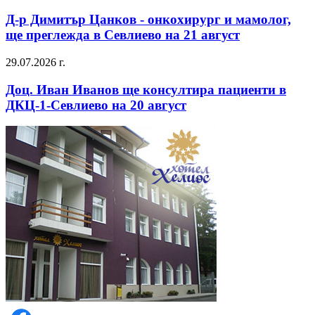
Д-р Димитър Цанков - онкохирург и мамолог,
ще преглежда в Севлиево на 21 август
29.07.2026 г.
Доц. Иван Иванов ще консултира пациенти в
ДКЦ-1-Севлиево на 20 август