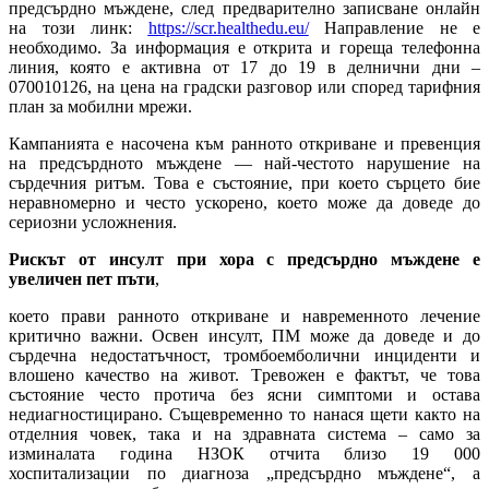
предсърдно мъждене, след предварително записване онлайн
на този линк:
https://scr.healthedu.eu/
Направление не е
необходимо. За информация е открита и гореща телефонна
линия, която е активна от 17 до 19 в делнични дни –
070010126, на цена на градски разговор или според тарифния
план за мобилни мрежи.
Кампанията е
насочена към ранното откриване и превенция
на предсърдното мъждене — най-честото нарушение на
сърдечния ритъм.
Това е
състояние, при което сърцето бие
неравномерно и често ускорено, което може да доведе до
сериозни усложнения.
Рискът от инсулт при хора с предсърдно мъждене е
увеличен пет пъти
,
което прави ранното откриване и навременното лечение
критично важни. Освен инсулт, ПМ може да доведе и до
сърдечна недостатъчност, тромбоемболични инциденти и
влошено качество на живот.
Т
ревожен е фактът, че това
състояние често протича без ясни симптоми и остава
недиагностицирано.
Същевременно то нанася щети както на
отделния човек, така и на здравната система – само за
изминалата година НЗОК отчита
близо 19 000
хоспитализации по диагноза „предсърдно мъждене“, а