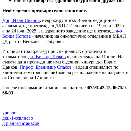
или по
договор със здравноосигурителни дружества
Необходимо е предварително записване.
Доц. Иван Иванов
,
неврохирург във Военномедицинска
академия, ще преглежда в ДКЦ-1-Севлиево на 19 юли 2025 г.,
а на 24 юли 2025 г. в здравното заведение ще преглежда
д-р
Бонка Попова
- началник на онкологично отделение в МБАЛ
„Д-р Тота Венкова“ – Габрово.
И още дати за преглед при специалист: ортопедът и
травматолог
д-р Виктор Точков
ще преглежда на 11 юли. На
същата дата прегледи ще има съдовият хирург д-р Борис
Цанков.
Ппроф. Бранимир Спасов
- водещ специалист по
клинична хематология ще бъде на разположение на пацзиенти
от Севлиево на 17 юли т.г.
Повече информация и записване на тел.:
0675/3-42-15, 0675/9-
66-93
уролог
дкц-1-севлиево
д-р ангел атанасов