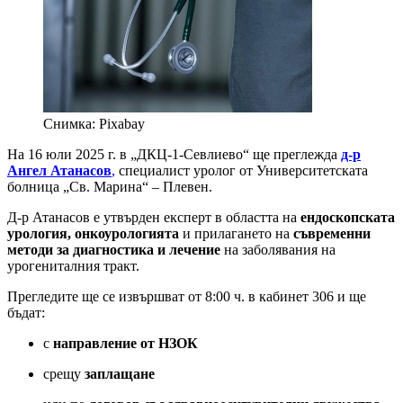
Снимка: Pixabay
На 16 юли 2025 г. в „ДКЦ-1-Севлиево“ ще преглежда
д-р
Ангел Атанасов
,
специалист уролог от Университетската
болница „Св. Марина“ – Плевен.
Д-р Атанасов е утвърден експерт в областта на
ендоскопската
урология, онкоурологията
и прилагането на
съвременни
методи за диагностика и лечение
на заболявания на
урогениталния тракт.
Прегледите ще се извършват от 8:00 ч. в кабинет 306 и ще
бъдат:
с
направление от НЗОК
срещу
заплащане