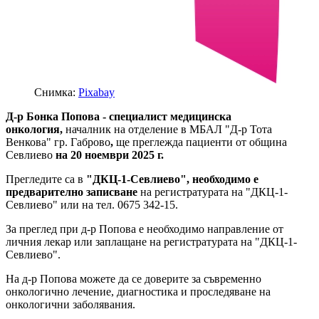
Снимка:
Pixabay
Д-р Бонка Попова - специалист медицинска
онкология,
началник на отделение в МБАЛ "Д-р Тота
Венкова" гр. Габрово
,
ще преглежда пациенти от община
Севлиево
на 20 ноември 2025 г.
Прегледите са в
"ДКЦ-1-Севлиево", необходимо е
предварително записване
на регистратурата на "ДКЦ-1-
Севлиево" или на тел. 0675 342-15.
За преглед при д-р Попова е необходимо направление от
личния лекар или заплащане на регистратурата на "ДКЦ-1-
Севлиево".
На д-р Попова можете да се доверите за съвременно
онкологично лечение, диагностика и проследяване на
онкологични заболявания.