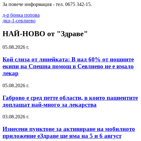
За повече информация - тел. 0675 342-15.
д-р бонка попова
дкц-1-севлиево
НАЙ-НОВО от "Здраве"
05.08.2026 г.
Кой слиза от линейката: В над 60% от нощните
екипи на Спешна помощ в Севлиево не е имало
лекар
05.08.2026 г.
Габрово е сред петте области, в които пациентите
доплащат най-много за лекарства
03.08.2026 г.
Изнесени пунктове за активиране на мобилното
приложение еЗдраве ще има на 5 и 6 август