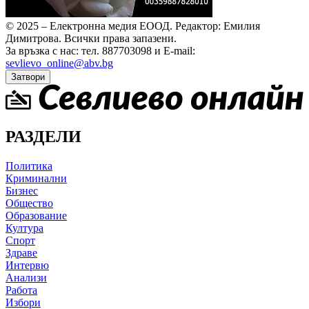
© 2025 – Електронна медия ЕООД.
Редактор: Емилия
Димитрова.
Всички права запазени.
За връзка с нас: тел. 887703098 и E-mail:
sevlievo_online@abv.bg
Затвори
РАЗДЕЛИ
Политика
Криминални
Бизнес
Общество
Образование
Култура
Спорт
Здраве
Интервю
Анализи
Работа
Избори