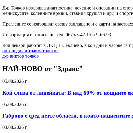
Д-р Точков извършва диагностика, лечение и операции на опорн
менискусите, коленните връзки, ставния хрущял и др.) и спорт
Прегледите се извършват срещу заплащане и с карти на застрах
Информация и записване: тел. 0675/3-42-15 и 9-66-93.
Кои лекари работят в ДКЦ-1-Севлиево, в кои дни и часове са пре
ортопедия и травматология
д-р виктор точков
НАЙ-НОВО от "Здраве"
05.08.2026 г.
Кой слиза от линейката: В над 60% от нощните е
05.08.2026 г.
Габрово е сред петте области, в които пациентит
03.08.2026 г.