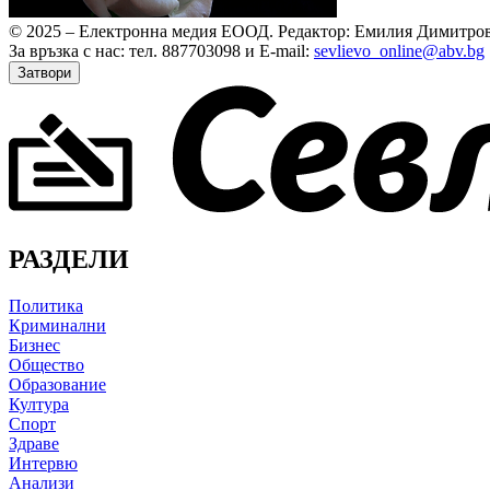
© 2025 – Електронна медия ЕООД.
Редактор: Емилия Димитров
За връзка с нас: тел. 887703098 и E-mail:
sevlievo_online@abv.bg
Затвори
РАЗДЕЛИ
Политика
Криминални
Бизнес
Общество
Образование
Култура
Спорт
Здраве
Интервю
Анализи