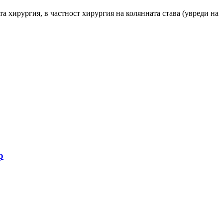
а хирургия, в частност хирургия на колянната става (увреди на
р