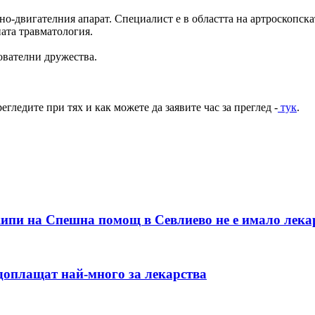
о-двигателния апарат. Специалист е в областта на артроскопскат
ната травматология.
ователни дружества.
гледите при тях и как можете да заявите час за преглед -
тук
.
кипи на Спешна помощ в Севлиево не е имало лека
е доплащат най-много за лекарства