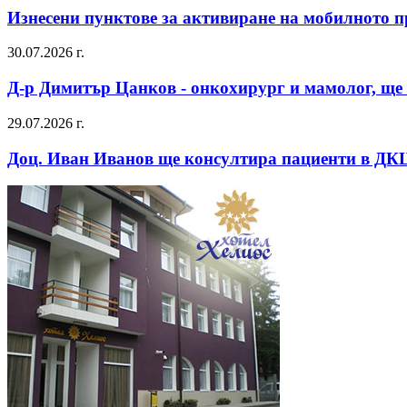
Изнесени пунктове за активиране на мобилното пр
30.07.2026 г.
Д-р Димитър Цанков - онкохирург и мамолог, ще 
29.07.2026 г.
Доц. Иван Иванов ще консултира пациенти в ДКЦ