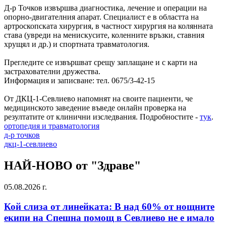
Д-р Точков извършва диагностика, лечение и операции на
опорно-двигателния апарат. Специалист е в областта на
артроскопската хирургия, в частност хирургия на колянната
става (увреди на менискусите, коленните връзки, ставния
хрущял и др.) и спортната травматология.
Прегледите се извършват срещу заплащане и с карти на
застрахователни дружества.
Информация и записване: тел. 0675/3-42-15
От ДКЦ-1-Севлиево напомнят на своите пациенти, че
медицинското заведение въведе онлайн проверка на
резултатите от клинични изследвания. Подробностите -
тук
.
ортопедия и травматология
д-р точков
дкц-1-севлиево
НАЙ-НОВО от "Здраве"
05.08.2026 г.
Кой слиза от линейката: В над 60% от нощните
екипи на Спешна помощ в Севлиево не е имало