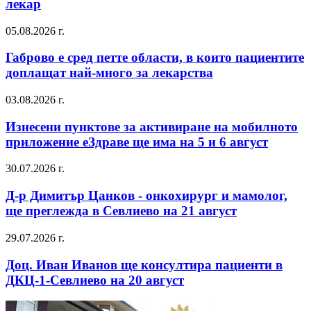
лекар
05.08.2026 г.
Габрово е сред петте области, в които пациентите
доплащат най-много за лекарства
03.08.2026 г.
Изнесени пунктове за активиране на мобилното
приложение еЗдраве ще има на 5 и 6 август
30.07.2026 г.
Д-р Димитър Цанков - онкохирург и мамолог,
ще преглежда в Севлиево на 21 август
29.07.2026 г.
Доц. Иван Иванов ще консултира пациенти в
ДКЦ-1-Севлиево на 20 август