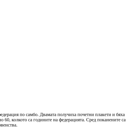
едерация по самбо. Двамата получиха почетни плакети и бяха
о 60, колкото са годините на федерацията. Сред поканените са
рвенства.