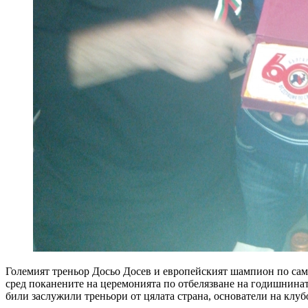
Големият треньор Досьо Досев и европейският шампион по самб
сред поканените на церемонията по отбелязване на годишнината
били заслужили треньори от цялата страна, основатели на клуб