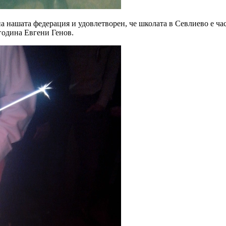
 нашата федерация и удовлетворен, че школата в Севлиево е час
година Евгени Генов.