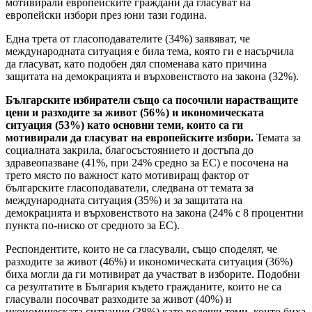
мотивирали европейските граждани да гласуват на
европейски избори през юни тази година.
Една трета от гласоподавателите (34%) заявяват, че
международната ситуация е била тема, която ги е насърчила
да гласуват, като подобен дял споменава като причина
защитата на демокрацията и върховенството на закона (32%).
Българските избиратели също са посочили нарастващите
цени и разходите за живот (56%) и икономическата
ситуация (53%) като основни теми, които са ги
мотивирали да гласуват на европейските избори.
Темата за
социалната закрила, благосъстоянието и достъпа до
здравеопазване (41%, при 24% средно за ЕС) е посочена на
трето място по важност като мотивиращ фактор от
българските гласоподаватели, следвана от темата за
международната ситуация (35%) и за защитата на
демокрацията и върховенството на закона (24% с 8 процентни
пункта по-ниско от средното за ЕС).
Респондентите, които не са гласували, също споделят, че
разходите за живот (46%) и икономическата ситуация (36%)
биха могли да ги мотивират да участват в изборите. Подобни
са резултатите в България където гражданите, които не са
гласували посочват разходите за живот (40%) и
икономическата ситуация (38%) като водещи теми, които биха