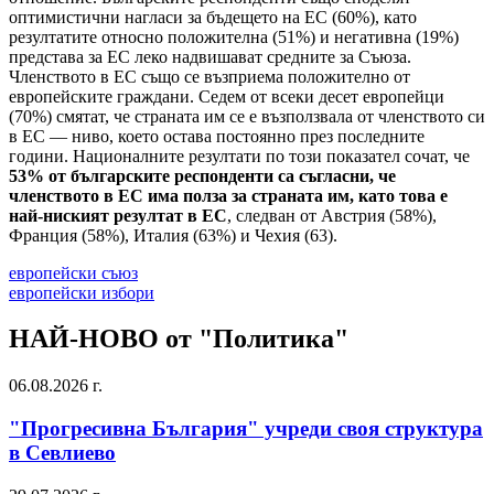
оптимистични нагласи за бъдещето на ЕС (60%), като
резултатите относно положителна (51%) и негативна (19%)
представа за ЕС леко надвишават средните за Съюза.
Членството в ЕС също се възприема положително от
европейските граждани. Седем от всеки десет европейци
(70%) смятат, че страната им се е възползвала от членството си
в ЕС — ниво, което остава постоянно през последните
години. Националните резултати по този показател сочат, че
53% от българските респонденти са съгласни, че
членството в ЕС има полза за страната им, като това е
най-ниският резултат в ЕС
, следван от Австрия (58%),
Франция (58%), Италия (63%) и Чехия (63).
европейски съюз
европейски избори
НАЙ-НОВО от "Политика"
06.08.2026 г.
"Прогресивна България" учреди своя структура
в Севлиево