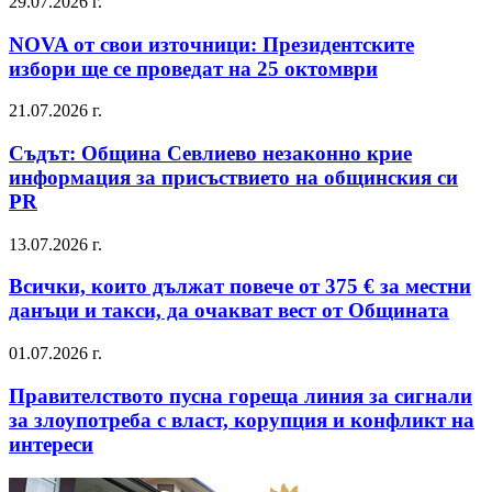
29.07.2026 г.
NOVA от свои източници: Президентските
избори ще се проведат на 25 октомври
21.07.2026 г.
Съдът: Община Севлиево незаконно крие
информация за присъствието на общинския си
PR
13.07.2026 г.
Всички, които дължат повече от 375 € за местни
данъци и такси, да очакват вест от Общината
01.07.2026 г.
Правителството пусна гореща линия за сигнали
за злоупотреба с власт, корупция и конфликт на
интереси