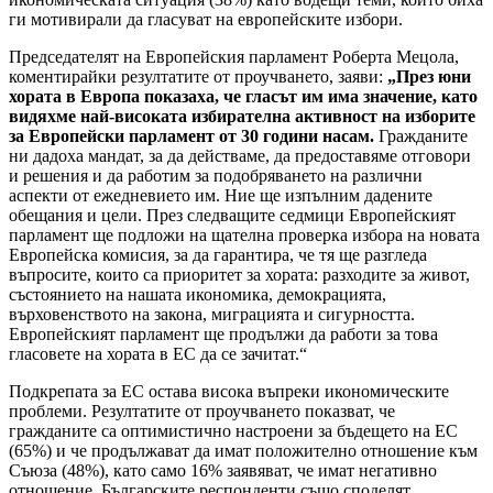
ги мотивирали да гласуват на европейските избори.
Председателят на Европейския парламент Роберта Мецола,
коментирайки резултатите от проучването, заяви:
„През юни
хората в Европа показаха, че гласът им има значение, като
видяхме най-високата избирателна активност на изборите
за Европейски парламент от 30 години насам.
Гражданите
ни дадоха мандат, за да действаме, да предоставяме отговори
и решения и да работим за подобряването на различни
аспекти от ежедневието им. Ние ще изпълним дадените
обещания и цели. През следващите седмици Европейският
парламент ще подложи на щателна проверка избора на новата
Европейска комисия, за да гарантира, че тя ще разгледа
въпросите, които са приоритет за хората: разходите за живот,
състоянието на нашата икономика, демокрацията,
върховенството на закона, миграцията и сигурността.
Европейският парламент ще продължи да работи за това
гласовете на хората в ЕС да се зачитат.“
Подкрепата за ЕС остава висока въпреки икономическите
проблеми. Резултатите от проучването показват, че
гражданите са оптимистично настроени за бъдещето на ЕС
(65%) и че продължават да имат положително отношение към
Съюза (48%), като само 16% заявяват, че имат негативно
отношение. Българските респонденти също споделят