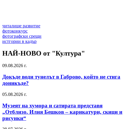
читалище развитие
фотоконкурс
фотографски срещи
истгории в кадър
НАЙ-НОВО от "Култура"
09.08.2026 г.
Докъде води тунелът в Габрово, който не стига
доникъде?
05.08.2026 г.
Музеят на хумора и сатирата представя
„Отблизо. Илия Бешков – карикатури, скици и
рисунки“