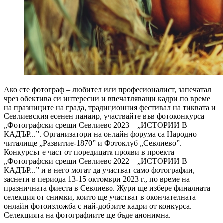
Ако сте фотограф – любител или професионалист, запечатал
чрез обектива си интересни и впечатляващи кадри по време
на празниците на града, традиционния фестивал на тиквата и
Севлиевския есенен панаир, участвайте във фотоконкурса
„Фотографски срещи Севлиево 2023 – „ИСТОРИИ В
КАДЪР...”. Организатори на онлайн форума са Народно
читалище „Развитие-1870” и Фотоклуб „Севлиево”.
Конкурсът е част от поредицата прояви в проекта
„Фотографски срещи Севлиево 2022 – „ИСТОРИИ В
КАДЪР...” и в него могат да участват само фотографии,
заснети в периода 13-15 октомври 2023 г., по време на
празничната фиеста в Севлиево. Жури ще избере финалната
селекция от снимки, които ще участват в окончателната
онлайн фотоизложба с най-добрите кадри от конкурса.
Селекцията на фотографиите ще бъде анонимна.