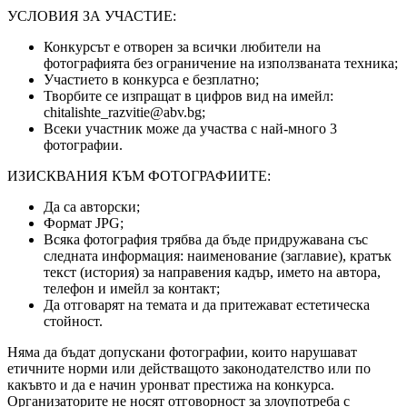
УСЛОВИЯ ЗА УЧАСТИЕ:
Конкурсът е отворен за всички любители на
фотографията без ограничение на използваната техника;
Участието в конкурса е безплатно;
Творбите се изпращат в цифров вид на имейл:
chitalishte_razvitie@abv.bg;
Всеки участник може да участва с най-много 3
фотографии.
ИЗИСКВАНИЯ КЪМ ФОТОГРАФИИТЕ:
Да са авторски;
Формат JPG;
Всяка фотография трябва да бъде придружавана със
следната информация: наименование (заглавие), кратък
текст (история) за направения кадър, името на автора,
телефон и имейл за контакт;
Да отговарят на темата и да притежават естетическа
стойност.
Няма да бъдат допускани фотографии, които нарушават
етичните норми или действащото законодателство или по
какъвто и да е начин уронват престижа на конкурса.
Организаторите не носят отговорност за злоупотреба с