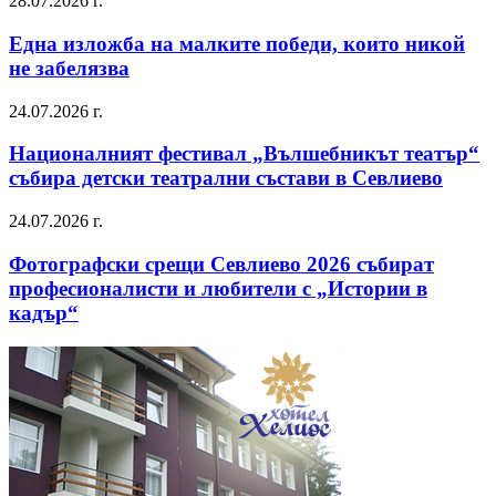
28.07.2026 г.
Една изложба на малките победи, които никой
не забелязва
24.07.2026 г.
Националният фестивал „Вълшебникът театър“
събира детски театрални състави в Севлиево
24.07.2026 г.
Фотографски срещи Севлиево 2026 събират
професионалисти и любители с „Истории в
кадър“