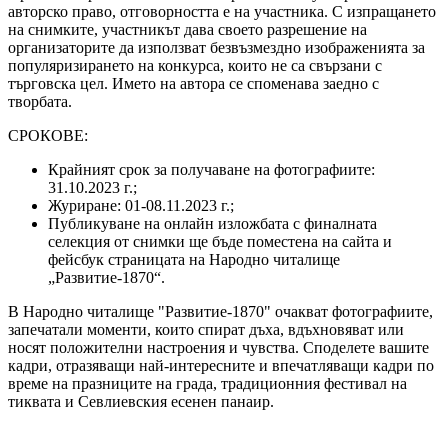
авторско право, отговорността е на участника. С изпращането
на снимките, участникът дава своето разрешение на
организаторите да използват безвъзмездно изображенията за
популяризирането на конкурса, които не са свързани с
търговска цел. Името на автора се споменава заедно с
творбата.
СРОКОВЕ:
Крайният срок за получаване на фотографиите:
31.10.2023 г.;
Журиране: 01-08.11.2023 г.;
Публикуване на онлайн изложбата с финалната
селекция от снимки ще бъде поместена на сайта и
фейсбук страницата на Народно читалище
„Развитие-1870“.
В Народно читалище "Развитие-1870" очакват фотографиите,
запечатали моменти, които спират дъха, вдъхновяват или
носят положителни настроения и чувства. Споделете вашите
кадри, отразяващи най-интересните и впечатляващи кадри по
време на празниците на града, традиционния фестивал на
тиквата и Севлиевския есенен панаир.