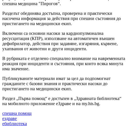
спешна медицина "Пирогов“.
Разделът обединява достъпна, проверена и практически
насочена информация за действия при спешни състояния до
пристигането на медицински екип.
Включени са основни насоки за кардиопулмонална
ресусцитация (КПР), използване на автоматичен външен
дефибрилатор, действия при задавяне, изгаряния, кървене,
ухапвания от животни и други инциденти.
В рубриката е отделено специално внимание на навременната
реакция при инциденти и състояния, при които всяка минута
има значение.
Публикуваните материали имат за цел да подпомогнат
гражданите с базови знания и практически насоки до
пристигането на медицински екип.
Раздел „Първа помощ“ е достъпен в „Здравната библиотека“
на мобилното приложение еЗдраве и на my.his.bg.
спешна помощ
ездраве
ебиблиотека