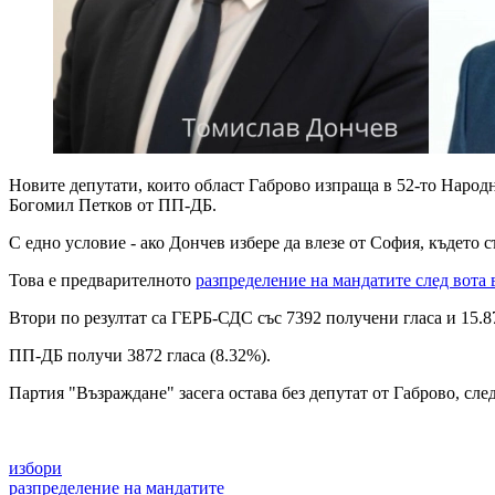
Новите депутати, които област Габрово изпраща в 52-то Народ
Богомил Петков от ПП-ДБ.
С едно условие - ако Дончев избере да влезе от София, където
Това е предварителното
разпределение на мандатите след вота 
Втори по резултат са ГЕРБ-СДС със 7392 получени гласа и 15.87
ПП-ДБ получи 3872 гласа (8.32%).
Партия "Възраждане" засега остава без депутат от Габрово, сле
избори
разпределение на мандатите