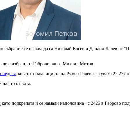
но събрание се очаква да са Николай Косев и Данаил Лалев от 
 също е избран, от Габрово влиза Михаил Митов.
в неделя
, когато за коалицията на Румен Радев гласуваха 22 277 
 на сто от вота.
д като подкрепата й се намали наполовина - с 2425 в Габрово пол