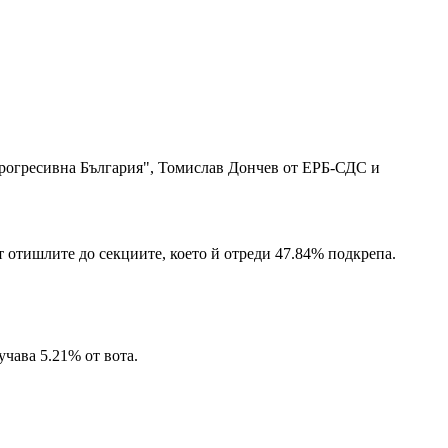
"Прогресивна България", Томислав Дончев от ЕРБ-СДС и
от отишлите до секциите, което й отреди 47.84% подкрепа.
учава 5.21% от вота.