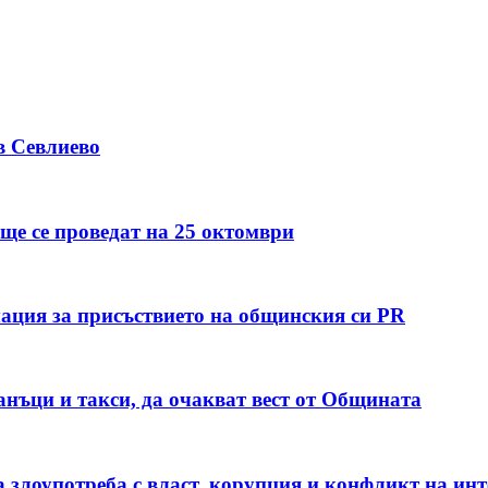
в Севлиево
ще се проведат на 25 октомври
ация за присъствието на общинския си PR
данъци и такси, да очакват вест от Общината
 злоупотреба с власт, корупция и конфликт на инт