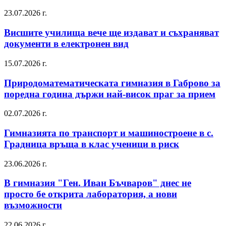
23.07.2026 г.
Висшите училища вече ще издават и съхраняват
документи в електронен вид
15.07.2026 г.
Природоматематическата гимназия в Габрово за
поредна година държи най-висок праг за прием
02.07.2026 г.
Гимназията по транспорт и машиностроене в с.
Градница връща в клас ученици в риск
23.06.2026 г.
В гимназия "Ген. Иван Бъчваров" днес не
просто бе открита лаборатория, а нови
възможности
22.06.2026 г.