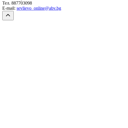
Тел. 887703098
E-mail:
sevlievo_online@abv.bg