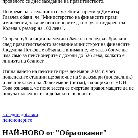
провелото се днес заседание на правителството.
По време на заседанието служебният премиер Димитър
Главчев обяви, че "Министерство на финансите прави
изчисления, така че пенсионерите да получат подкрепа за
Коледа в размер на 100 лева".
Според публикации на медии обаче на последвал брифинг
след правителственото заседание министърът на финансите
Людмила Петкова е обърнала внимание, че такъв бонус ще
има само за пенсионерите с доходи до 526 лева, колкото е
линията на бедност.
Изплащането на пенсиите през декември 2024 г. чрез
пощенските станции ще започне на 9 декември (понеделник)
и ще приключи на 20 декември (петък), съобщиха от НОИ.
Това означава, че поне засега се очертава правоимащите да не
получат коледните си добавки с пенсиите.
коледни добавки
пенсионерите
НАЙ-НОВО от "Образование"