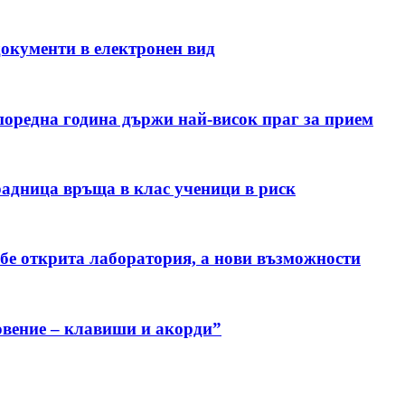
окументи в електронен вид
поредна година държи най-висок праг за прием
радница връща в клас ученици в риск
 бе открита лаборатория, а нови възможности
овение – клавиши и акорди”