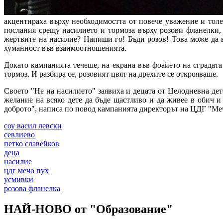
акцентираха върху необходимостта от повече уважение и тол
послания срещу насилието и тормоза върху розови фланелки,
жертвите на насилие? Напиши го! Бъди розов! Това може да в
хуманност във взаимоотношенията.
Докато кампанията течеше, на екрана във фоайето на сградата
тормоз. И разбира се, розовият цвят на дрехите се открояваше.
Своето "Не на насилието" заявиха и децата от Целодневна де
желание на всяко дете да бъде щастливо и да живее в обич и 
доброто", написа по повод кампанията директорът на ЦДГ "Ме
соу васил левски
севлиево
петко славейков
деца
насилие
цдг мечо пух
усмивки
розова фланелка
НАЙ-НОВО от "Образование"