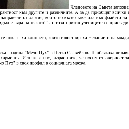
Членовете на Съвета запозна
ерантност към другите и различните. А за да приобщят всички
 направени от хартия, които по-късно закачиха във фоайето на
дъхне вяра на някого!” - с този призив учениците се присъеди
 се показваха клипчета, които илюстрираха желанието на младит
тска градина "Мечо Пух" в Петко Славейков. Те облякоха лилави
хармония. И знак за нас, възрастните, че носим отговорност з
чо Пух" в своя профил в социалната мрежа.