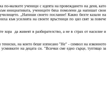
ха по-малките ученици с идеята на провеждането на деня, като
 към инициативата, учениците бяха помолени да напишат свои
 училището. „Напиши своето послание! Какво бихте казали на
ниха към усилията на своите връстници по цял свят за повече
е хора да живеят в разбирателство, а не в страх от насилие и
 тениски, на които беше изписано "Не" - символ на изконното
а усмивките на децата си. "Всички сме едно сърце, туптящо за