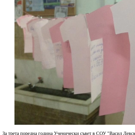
За трета поредна година Ученически съвет в СОУ "Васил Левск