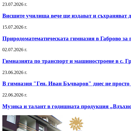
23.07.2026 г.
Висшите училища вече ще издават и съхраняват д
15.07.2026 г.
Природоматематическата гимназия в Габрово за 
02.07.2026 г.
Гимназията по транспорт и машиностроене в с. Г
23.06.2026 г.
В гимназия "Ген. Иван Бъчваров" днес не просто
22.06.2026 г.
Музика и талант в годишната продукция „Вдъхн