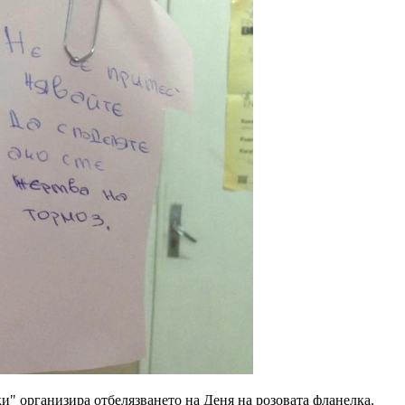
и" организира отбелязването на Деня на розовата фланелка.