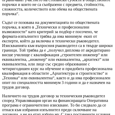
поръчки и които не са съобразени с предмета, стойността,
сложността, количеството или обема на обществената
поръчка“.
Съдът се позовава на документацията по обществената
поръчка, в която в „Технически и професионални
възможности“ като критерий за подбор е посочено, че
фирмата-изпълнител трябва да има минимум екип от
експерти, който да включва и технически ръководител.
Изискванията към въпросния ръководител са в твърде широки
граници. Той трябва да е „получил диплома от акредитирано
висше училище с квалификация „строителен инженер“ или
еквивалентна, „инженер“ или еквивалентна, „архитект“ или
еквивалентна, или лице със средно образование с
четиригодишен курс на обучение и придобита професионална
квалификация в областите „Архитектура и строителство“ и
„Техника“ или еквивалентна“, както и да има професионален
опит по специалността минимум 3 години и да е назначен на
трудов договор.
Наличието на трудов договор за техническия ръководител
според Управляващия орган на финансиращата Оперативна
програма е ограничително изискване. То би следвало да се
отнася към избрания изпълнител преди сключване на
договора, а не на етап избора му. С така поставените условия