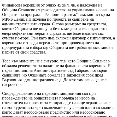
Финансова корекция от близо 45 хил. лв. е наложена на
Община Севлиево от ръководителя на управляващия орган на
Оперативна програма „Региони в растеж“ зам.-министър на
МРРБ Деница Николова по проекта за саниране на
административната сграда. С това размерът на средствата,
които Общината ще получи безвъзмездно за въвеждането на
енергоефективни мерки в сградата, ще бъде намален със
сумата по-горе. Тъй като има сключен договор с изпълнител, а
корекцията е заради нередности при провеждането на
процедурата за избора му, Общината ще трябва да възстанови
парите от свои средства.
Това към момента не е сигурно, тъй като Община Севлиево
обжалва решението за налагане на финансовата корекция. На
първа инстанция Административен съд Габрово потвърди
санкцията, но Общината обжалва в законовия срок пред
Върховния административен съд. Делото там все още не е
насрочено.
Според решението на първоинстанционния съд при
провеждането на обществената поръчка за избор на
изпълнител на проекта за саниране, „е налице ограничаване
на конкуренцията чрез включване на условия или изисквания,
които дават необосновано предимство или необосновано
ограничават участието на стопански субекти в обществените