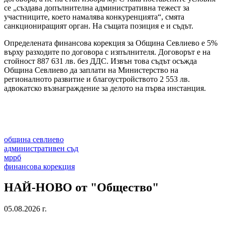
се „създава допълнителна административна тежест за
участниците, което намалява конкуренцията“, смята
санкциониращият орган. На същата позиция е и съдът.
Определената финансова корекция за Община Севлиево е 5%
върху разходите по договора с изпълнителя. Договорът е на
стойност 887 631 лв. без ДДС. Извън това съдът осъжда
Община Севлиево да заплати на Министерство на
регионалното развитие и благоустройството 2 553 лв.
адвокатско възнаграждение за делото на първа инстанция.
община севлиево
административен съд
мррб
финансова корекция
НАЙ-НОВО от "Общество"
05.08.2026 г.