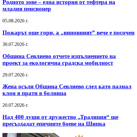
Родното зове – една история от тефтера на
младия пенсионер
05.08.2026 г.
Пожарът още гори, а „виновният” вече е посочен
30.07.2026 г.
Община Севлиево отчете изпълнението на
проект за екологична градска мобилност
29.07.2026 г.
Жена осъди Община Севлиево след като паднал
клон я прати в болница
20.07.2026 г.
Над 400 души от дружество „Традиция“ ще
пресъздадат епичните боеве на Шипка