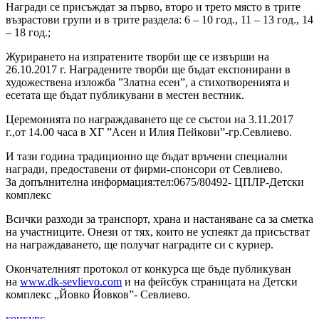
Награди се присъждат за първо, второ и трето място в трите
възрастови групи и в трите раздела: 6 – 10 год., 11 – 13 год., 14
– 18 год.;
Журирането на изпратените творби ще се извърши на
26.10.2017 г. Наградените творби ще бъдат експонирани в
художествена изложба ”Златна есен”, а стихотворенията и
есетата ще бъдат публикувани в местен вестник.
Церемонията по награждаването ще се състои на 3.11.2017
г.,от 14.00 часа в ХГ ”Асен и Илия Пейкови”-гр.Севлиево.
И тази година традиционно ще бъдат връчени специални
награди, предоставени от фирми-спонсори от Севлиево.
За допълнителна информация:тел:0675/80492- ЦПЛР-Детски
комплекс
Всички разходи за транспорт, храна и настаняване са за сметка
на участниците. Онези от тях, които не успеякт да присъстват
на награждаването, ще получат наградите си с куриер.
Окончателният протокол от конкурса ще бъде публикуван
на
www.dk-sevlievo.com
и на фейсбук страницата на Детски
комплекс „Йовко Йовков”- Севлиево.
конкурс