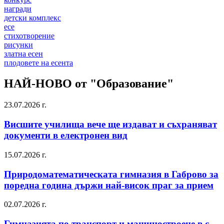
награди
детски комплекс
есе
стихотворение
рисунки
златна есен
плодовете на есента
НАЙ-НОВО от "Образование"
23.07.2026 г.
Висшите училища вече ще издават и съхраняват
документи в електронен вид
15.07.2026 г.
Природоматематическата гимназия в Габрово за
поредна година държи най-висок праг за прием
02.07.2026 г.
Гимназията по транспорт и машиностроене в с.