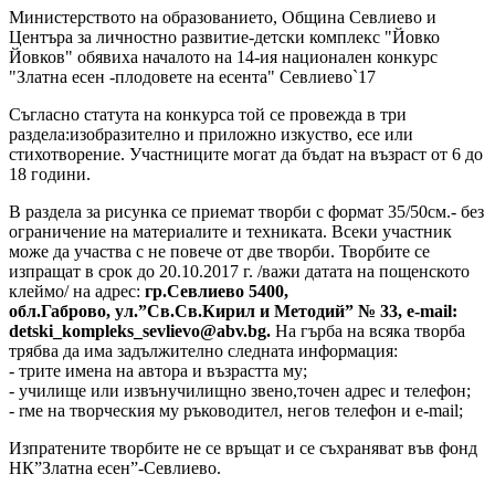
Министерството на образованието, Община Севлиево и
Центъра за личностно развитие-детски комплекс "Йовко
Йовков" обявиха началото на 14-ия национален конкурс
"Златна есен -плодовете на есента" Севлиево`17
Съгласно статута на конкурса той се провежда в три
раздела:изобразително и приложно изкуство, есе или
стихотворение. Участниците могат да бъдат на възраст от 6 до
18 години.
В раздела за рисунка се приемат творби с формат 35/50см.- без
ограничение на материалите и техниката. Всеки участник
може да участва с не повече от две творби. Творбите се
изпращат в срок до 20.10.2017 г. /важи датата на пощенското
клеймо/ на адрес:
гр.Севлиево 5400,
обл.Габрово, ул.”Св.Св.Кирил и Методий” № 33, е-mail:
detski_kompleks_sevlievo@abv.bg.
На гърба на всяка творба
трябва да има задължително следната информация:
- трите имена на автора и възрастта му;
- училище или извънучилищно звено,точен адрес и телефон;
- rме на творческия му ръководител, негов телефон и е-mail;
Изпратените творбите не се връщат и се съхраняват във фонд
НК”Златна есен”-Севлиево.