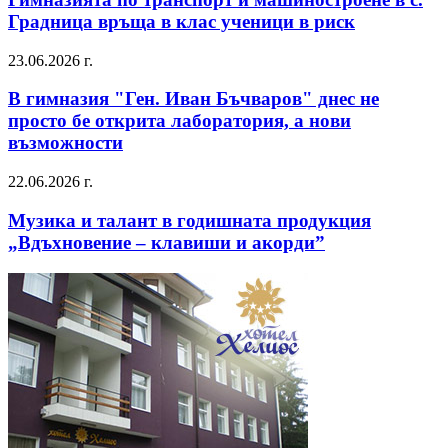
Градница връща в клас ученици в риск
23.06.2026 г.
В гимназия "Ген. Иван Бъчваров" днес не
просто бе открита лаборатория, а нови
възможности
22.06.2026 г.
Музика и талант в годишната продукция
„Вдъхновение – клавиши и акорди”