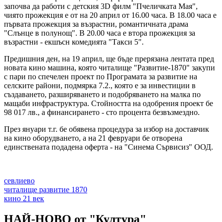
започва да работи с детския 3D филм "Пчеличката Мая",
чиято прожекция е от на 20 април от 16.00 часа. В 18.00 часа е
първата прожекция за възрастни, романтичната драма
"Слънце в полунощ". В 20.00 часа е втора прожекция за
възрастни - екшъсн комедията "Такси 5".
Предишния ден, на 19 април, ще бъде прерязана лентата пред
новата кино машина, която читалище "Развитие-1870" закупи
с пари по спечелен проект по Програмата за развитие на
селските райони, подмярка 7.2., която е за инвестиции в
създаването, разширяването и подобряването на малка по
мащаби инфраструктура. Стойността на одобрения проект бе
98 017 лв., а финансирането - сто процента безвъзмездно.
През януари т.г. бе обявена процедура за избор на доставчик
на кино оборудването, а на 21 февруари бе отворена
единствената подадена оферта - на "Синема Сървисиз" ООД.
севлиево
читалище развитие 1870
кино 21 век
НАЙ-НОВО от "Култура"