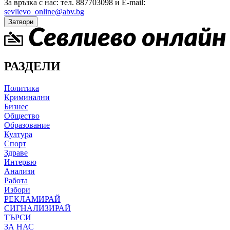
За връзка с нас: тел. 887703098 и E-mail:
sevlievo_online@abv.bg
Затвори
РАЗДЕЛИ
Политика
Криминални
Бизнес
Общество
Образование
Култура
Спорт
Здраве
Интервю
Анализи
Работа
Избори
РЕКЛАМИРАЙ
СИГНАЛИЗИРАЙ
ТЪРСИ
ЗА НАС