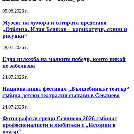
05.08.2026 г.
Музеят на хумора и сатирата представя
„Отблизо. Илия Бешков – карикатури, скици и
рисунки“
28.07.2026 г.
Една изложба на малките победи, които никой
не забелязва
24.07.2026 г.
Националният фестивал „Вълшебникът театър“
събира детски театрални състави в Севлиево
24.07.2026 г.
Фотографски срещи Севлиево 2026 събират
професионалисти и любители с „Истории в
кадър“