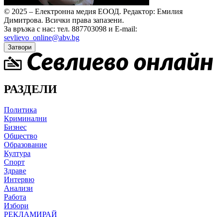
© 2025 – Електронна медия ЕООД.
Редактор: Емилия
Димитрова.
Всички права запазени.
За връзка с нас: тел. 887703098 и E-mail:
sevlievo_online@abv.bg
Затвори
РАЗДЕЛИ
Политика
Криминални
Бизнес
Общество
Образование
Култура
Спорт
Здраве
Интервю
Анализи
Работа
Избори
РЕКЛАМИРАЙ