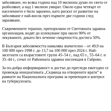
заболяване, но всяка година над 10 милиона души по света се
разболяват, а над 1 милион умират. Около една четвърт от
населението е било заразено, като рискът от развитие на
заболяване е най-висок през първите две години след
заразяване.
Съвременните терапии, препоръчани от Световната здравна
организация, водят до излекуване при около 90% от
лекуваните, докато без лечение смъртността достига 50%.
В България заболяемостта намалява значително – от 49,9 на
100 000 през 1998 г. до 13,7 на 100 000 през 2024 г. Най-
засегнати са възрастовите групи 45–54 г., над 65 г., 55–64 г. и
35–44 г., сочат от Районната здравна инспекция в Габрово.
За по-добра информираност и достъп до прегледи ежегодно се
провежда инициативата „Седмица на отворените врати“ в
рамките на Националната програма за превенция и контрол
на туберкулозата.