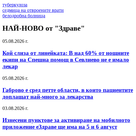
туберкулоза
седмица на отвроените врати
белодробна болница
НАЙ-НОВО от "Здраве"
05.08.2026 г.
Кой слиза от линейката: В над 60% от нощните
екипи на Спешна помощ в Севлиево не е имало
лекар
05.08.2026 г.
Габрово е сред петте области, в които пациентите
доплащат най-много за лекарства
03.08.2026 г.
Изнесени пунктове за активиране на мобилното
приложение еЗдраве ще има на 5 и 6 август