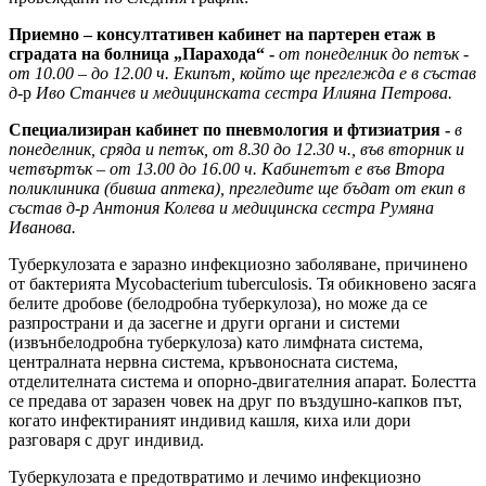
Приемно – консултативен кабинет на партерен етаж в
сградата на болница „Парахода“ -
от понеделник до петък -
от 10.00 – до 12.00 ч. Екипът, който ще преглежда е в състав
д
-р
Иво Станчев и медицинската сестра Илияна Петрова.
Специализиран кабинет по пневмология и фтизиатрия -
в
понеделник, сряда и петък, от 8.30 до 12.30 ч., във в
торник и
четвъртък – от 13.00 до 16.00 ч. Кабинетът е във Втора
поликлиника (бивша аптека), прегледите ще бъдат от екип в
състав д-р Антония Колева и медицинска сестра Румяна
Иванова.
Туберкулозата е заразно инфекциозно заболяване, причинено
от бактерията Mycobacterium tuberculosis. Тя обикновено засяга
белите дробове (белодробна туберкулоза), но може да се
разпространи и да засегне и други органи и системи
(извънбелодробна туберкулоза) като лимфната система,
централната нервна система, кръвоносната система,
отделителната система и опорно-двигателния апарат. Болестта
се предава от заразен човек на друг по въздушно-капков път,
когато инфектираният индивид кашля, киха или дори
разговаря с друг индивид.
Туберкулозата е предотвратимо и лечимо инфекциозно