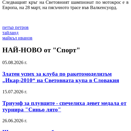
Следващият кръг на Световният шампионат по мотокрос е в
Европа, на 28 март, на пясъчното трасе във Валкенсуорд.
петър петров
тайланд
майкъл иванов
НАЙ-НОВО от "Спорт"
05.08.2026 г.
Златен успех за клуба по ракетомоделизъм
„Икар-2010“ на Световната купа в Словакия
15.07.2026 г.
Триумф за плувците - спечелиха девет медала от
турнира "Синьо лято"
26.06.2026 г.