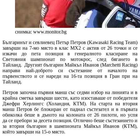
снимка: www.monitor.bg
Българинът и севлиевец Петър Петров (Kawasaki Racing Team)
завърши на 7-мо място в клас МХ2 с актив от 26 точки и се
изкачи до пета позиция в генералното класиране на
Световния шампионат по мотокрос, след бягането в
Тайланд. Другият българин Майкъл Иванов (Marchetti Racing)
направи най-доброто си състезание от началото на
първенството и се нареди на 16-та позиция в Гран при на
Тайланд.
Петров започна първия манш със седми избор на линията и в
крайна сметка завърши шести, като изоставаше от победителя
Джефри Херлингс (Холандия, КТМ). На старта на втория
манш Петров бе блокиран от паднал състезател и в първата
обиколка беше в дъното на колоната от 26 пилоти, но успя
да се пребори за десета позиция. Отлично беше състезанието и
за втория българин в шампионата Майкъл Иванов (КТМ),
който завърши на 15-о място.