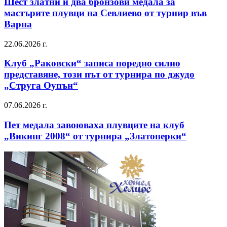
Шест златни и два бронзови медала за
мастърите плувци на Севлиево от турнир във
Варна
22.06.2026 г.
Клуб „Раковски“ записа поредно силно
представяне, този път от турнира по джудо
„Струга Оупън“
07.06.2026 г.
Пет медала завоюваха плувците на клуб
„Викинг 2008“ от турнира „Златоперки“