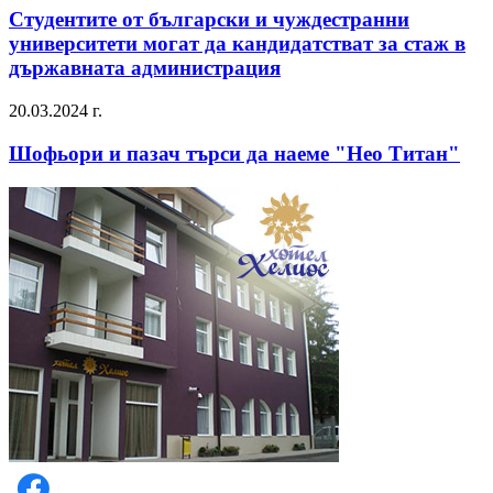
Студентите от български и чуждестранни
университети могат да кандидатстват за стаж в
държавната администрация
20.03.2024 г.
Шофьори и пазач търси да наеме "Нео Титан"