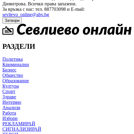
Димитрова.
Всички права запазени.
За връзка с нас: тел. 887703098 и E-mail:
sevlievo_online@abv.bg
Затвори
РАЗДЕЛИ
Политика
Криминални
Бизнес
Общество
Образование
Култура
Спорт
Здраве
Интервю
Анализи
Работа
Избори
РЕКЛАМИРАЙ
СИГНАЛИЗИРАЙ