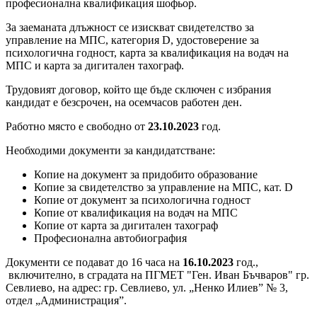
професионална квалификация шофьор.
За заеманата длъжност се изискват свидетелство за
управление на МПС, категория D, удостоверение за
психологична годност, карта за квалификация на водач на
МПС и карта за дигитален тахограф.
Трудовият договор, който ще бъде сключен с избрания
кандидат е безсрочен, на осемчасов работен ден.
Работно място е свободно от
23
.
10
.2023
год.
Необходими документи за кандидатстване:
Копие на документ за придобито образование
Копие за свидетелство за управление на МПС, кат. D
Копие от документ за психологична годност
Копие от квалификация на водач на МПС
Копие от карта за дигитален тахограф
Професионална автобиография
Документи се подават до 16 часа на
16
.
10
.2023
год.,
включително, в сградата на ПГМЕТ "Ген. Иван Бъчваров" гр.
Севлиево, на адрес: гр. Севлиево, ул. „Ненко Илиев” № 3,
отдел „Администрация”.