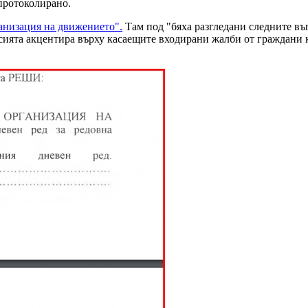
е протоколирано.
ганизация на движението".
Там под "бяха разгледани следните въ
мисията акцентира върху касаещите входирани жалби от граждан