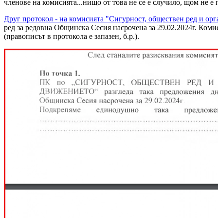
членове на комисията...нищо от това не се е случило, щом не 
Друг протокол - на комисията "Сигурност, обществен ред и ор
ред за редовна Общинска Сесия насрочена за 29.02.2024г. Ко
(правописът в протокола е запазен, б.р.).