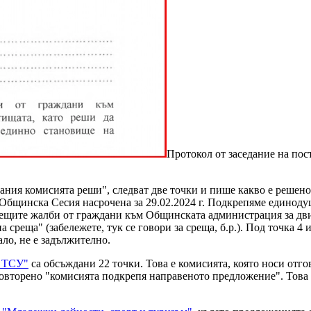
Протокол от заседание на пос
вания комисията реши", следват две точки и пише какво е решен
 Общинска Сесия насрочена за 29.02.2024 г. Подкрепяме единоду
аещите жалби от граждани към Общинската администрация за дви
 среща" (забележете, тук се говори за среща, б.р.). Под точка 4
ало, не е задължително.
и ТСУ"
са обсъждани 22 точки. Това е комисията, която носи отго
повторено "комисията подкрепя направеното предложение". Това 