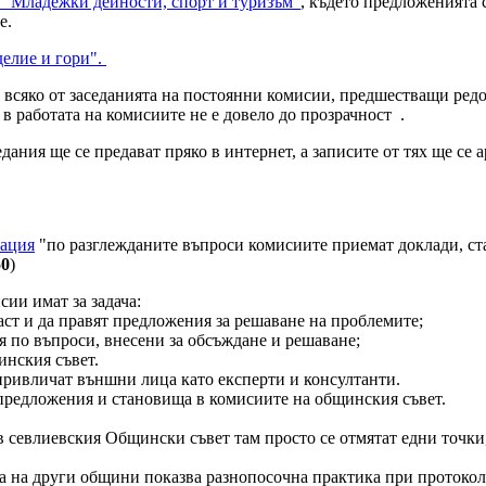
я "Младежки дейности, спорт и туризъм"
, където предложенията с
ие.
делие и гори".
 всяко от заседанията на постоянни комисии, предшестващи редо
 в работата на комисиите не е довело до прозрачност .
едания ще се предават пряко в интернет, а записите от тях ще се 
рация
"по разглежданите въпроси комисиите приемат доклади, ст
50
)
сии имат за задача:
ласт и да правят предложения за решаване на проблемите;
я по въпроси, внесени за обсъждане и решаване;
инския съвет.
 привличат външни лица като експерти и консултанти.
 предложения и становища в комисиите на общинския съвет.
в севлиевския Общински съвет там просто се отмятат едни точки
а на други общини показва разнопосочна практика при протокол