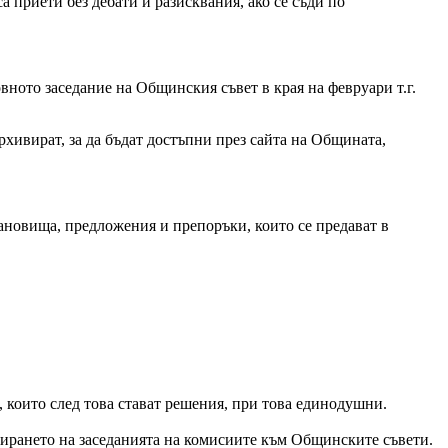
а приети без дебати и разисквания, ако се съди по
вното заседание на Общинския съвет в края на февруари т.г.
архивират, за да бъдат достъпни през сайта на Общината,
ановища, предложения и препоръки, които се предават в
, които след това стават решения, при това единодушни.
ирането на заседанията на комисиите към Общинските съвети.