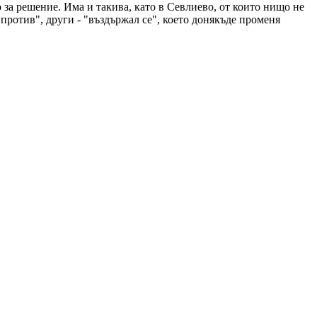
за решение. Има и такива, като в Севлиево, от които нищо не
"против", други - "въздържал се", което донякъде променя