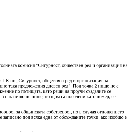
тоянната комисия "Сигурност, обществен ред и организация на
о: ПК по „Сигурност, обществен ред и организация на
шно така предложения дневен ред". Под точка 2 нищо не е
жение по пътищата, като реши да проучи създалите се
 и 5 пак нищо не пише, но щом са посочени като номер, се
ворност за общинската собственост, но в случая отношението
е записано под всяка една от обсъжданите точки, ако изобщо е