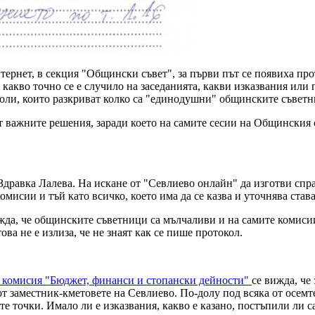
нтернет, в секция "Общински съвет", за първи път се появиха пр
я какво точно се е случило на заседанията, какви изказвания ил
околи, които разкриват колко са "единодушни" общинските съве
ат важните решения, заради което на самите сесии на Общинския
равка Лалева. На искане от "Севлиево онлайн" да изготви спра
мисии и тъй като всичко, което има да се казва и уточнява става
да, че общинските съветници са мълчаливи и на самите комисии.
ова не е излиза, че не знаят как се пише протокол.
а комисия "Бюджет, финанси и стопански дейности"
се вижда, че
а от заместник-кметовете на Севлиево. По-долу под всяка от ос
е точки. Имало ли е изказвания, какво е казано, постъпили ли с