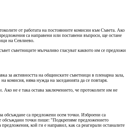
отоколите от работата на постоянните комисии към Съвета. Ако
и предложения са направени или поставени въпроси, ще остане
тници на Севлиево.
 съвет съветниците мълчаливо гласуват каквото им се предложи
вка за активността на общинските съветници в пленарна зала,
 на комисия, няма нужда на заседанията да се повтаря.
 Ако не е така остава заключението, че протоколите им не
 за обсъждане са предложени осем точки. Изброени са
емте обсъждани точки пише: "Подкрепяме предложението
а предложения, кой ги е направил, как са реагирали останалите