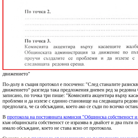
движението"
По-долу в същия протокол е посочено: "След станалите разиск
движението“ разгледа така предложения дневен ред за редовна
записано, по точка три пише: "Комисията акцентира върху кас
проблеми и да излезе с единно становище на следващата редовна
предполага, че са обсъждани, което ако се съди по всичко остан
В
протокола на постоянната комисия "Общинска собственост 
към общинската собственост се изразява в двайсет и два пъти 
имало обсъждане, което не става ясно от протокола.