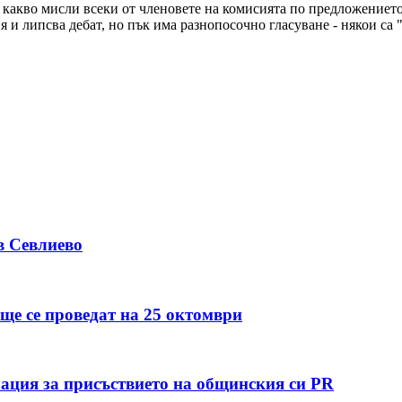
какво мисли всеки от членовете на комисията по предложението 
я и липсва дебат, но пък има разнопосочно гласуване - някои са 
в Севлиево
ще се проведат на 25 октомври
ация за присъствието на общинския си PR