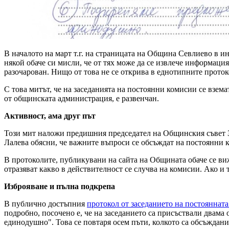
В началото на март т.г. на страницата на Община Севлиево в и
някой обаче си мисли, че от тях може да се извлече информаци
разочарован. Нищо от това не се открива в еднотипните прот
С това митът, че на заседанията на постоянни комисии се взем
от общинската администрация, е развенчан.
Активност, ама друг път
Този мит наложи предишния председател на Общинския съвет Зд
Лалева обясни, че важните въпроси се обсъждат на постоянни ко
В протоколите, публикувани на сайта на Общината обаче се виж
отразяват какво в действителност се случва на комисии. Ако и т
Изброяване и пълна подкрепа
В публично достъпния
протокол от заседанието на постояннат
подробно, посочено е, че на заседанието са присъствали двам
единодушно". Това се повтаря осем пъти, колкото са обсъжданит