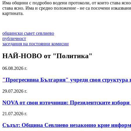
Има общини с подробно водени протоколи, от които става ясно 
става ясно. Има и средно положение - не са посочени изказвани
картината.
общински съвет севлиево
публичност
заседания на постоянни комисии
НАЙ-НОВО от "Политика"
06.08.2026 г.
"Прогресивна България" учреди своя структура 
29.07.2026 г.
NOVA от свои източници: Президентските избори 
21.07.2026 г.
Съдът: Община Севлиево незаконно крие информ