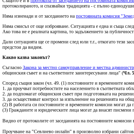
Същото е и в
протокола от заседанието на постоянната комиси
протоколираното, и спазвайки традицията - с пълно единодуш
Няма изненади и от заседанието на
постоянната комисия "Земе
Няма смисъл от още изброяване. Ситуацията е една и съща след
Ако това не е реалната картина, то задължението за публичност
Дали ситуацията ще се промени след юли т.г., откогато тези зас
предстои да видим.
Какво казва законът?
Съгласно
Закона за местно самоуправление и местна админист
общинския съвет и на съответните заинтересувани лица" (
Чл. 
Според същия закон (чл. 49. (1) постоянните и временните коми
1. да проучват потребностите на населението в съответната об
2. да подпомагат общинския съвет при подготовката на решени
3. да осъществяват контрол за изпълнение на решенията на общ
(2) В работата си постоянните и временните комисии могат да
(3) Гражданите и юридическите лица могат да внасят писмени
Видно от протоколите от заседанията на постоянните комисии 
Проучване на "Севлиево онлайн" в произволно избрани сайтов