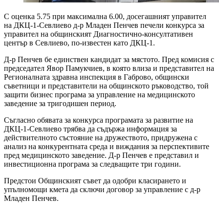
С оценка 5.75 при максимална 6.00, досегашният управител
на ДКЦ-1-Севлиево д-р Младен Пенчев печели конкурса за
управител на общинският Диагностично-консултативен
център в Севлиево, по-известен като ДКЦ-1.
Д-р Пенчев бе единствен кандидат за мястото. Пред комисия с
председател Явор Памукчиев, в която влиза и представител на
Регионалната здравна инспекция в Габрово, общински
съветници и представители на общинското ръководство, той
защити бизнес програма за управление на медицинското
заведение за тригодишен период.
Съгласно обявата за конкурса програмата за развитие на
ДКЦ-1-Севлиево трябва да съдържа информация за
действителното състояние на дружеството, придружена с
анализ на конкурентната среда и виждания за перспективите
пред медицинското заведение. Д-р Пенчев е представил и
инвестиционна програма за следващите три години.
Предстои Общинският съвет да одобри класирането и
упълномощи кмета да сключи договор за управление с д-р
Младен Пенчев.