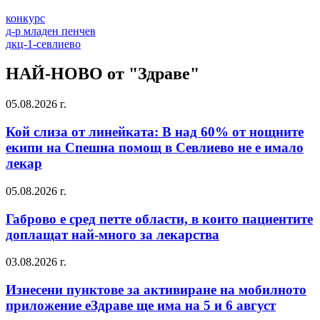
конкурс
д-р младен пенчев
дкц-1-севлиево
НАЙ-НОВО от "Здраве"
05.08.2026 г.
Кой слиза от линейката: В над 60% от нощните
екипи на Спешна помощ в Севлиево не е имало
лекар
05.08.2026 г.
Габрово е сред петте области, в които пациентите
доплащат най-много за лекарства
03.08.2026 г.
Изнесени пунктове за активиране на мобилното
приложение еЗдраве ще има на 5 и 6 август