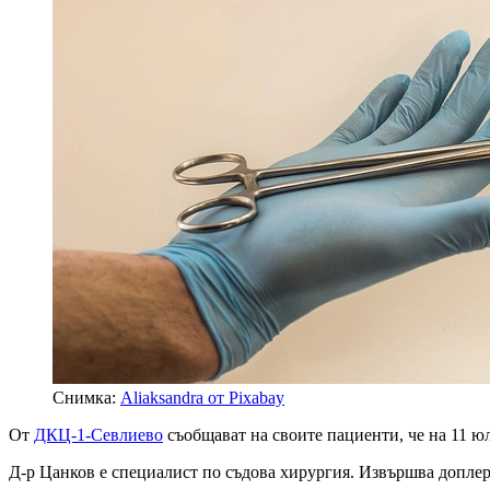
Снимка:
Aliaksandra от Pixabay
От
ДКЦ-1-Севлиево
съобщават на своите пациенти, че на 11 юл
Д-р Цанков е специалист по съдова хирургия. Извършва доплер