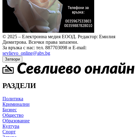
© 2025 – Електронна медия ЕООД.
Редактор: Емилия
Димитрова.
Всички права запазени.
За връзка с нас: тел. 887703098 и E-mail:
sevlievo_online@abv.bg
Затвори
РАЗДЕЛИ
Политика
Криминални
Бизнес
Общество
Образование
Култура
Спорт