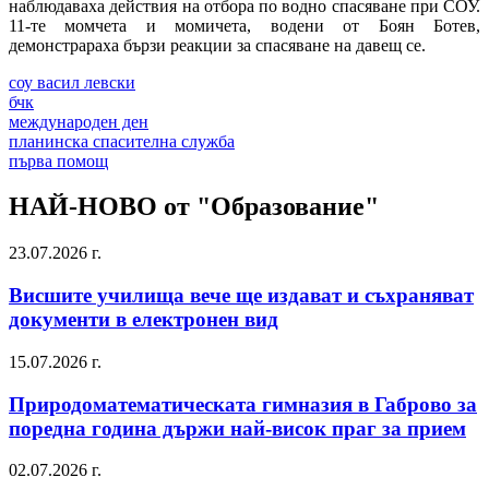
наблюдаваха действия на отбора по водно спасяване при СОУ.
11-те момчета и момичета, водени от Боян Ботев,
демонстрараха бързи реакции за спасяване на давещ се.
соу васил левски
бчк
международен ден
планинска спасителна служба
първа помощ
НАЙ-НОВО от "Образование"
23.07.2026 г.
Висшите училища вече ще издават и съхраняват
документи в електронен вид
15.07.2026 г.
Природоматематическата гимназия в Габрово за
поредна година държи най-висок праг за прием
02.07.2026 г.