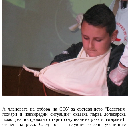
А членовете на отбора на СОУ за състезанието "Бедствия,
пожари и извънредни ситуации" оказаха първа долекарска
помощ на пострадали с открито счупване на ръка и изгаряне II
степен на ръка. След това в плувния басейн учениците