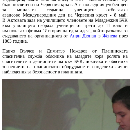
бъде посветена на Червения кръст. А в последния учебен ден
за миналата седмица учениците отбелязаха
авансово Международния ден на Червения кръст - 8 май.
В Актовата зала на училището членовете на Младежкия БЧК
към училището събраха ученици от трети до 11 клас и
им показаха филма "История на една идея", който разказва за
създаването на органиацията от
Анри Дюнан
в
Женева
през
1863 година.
Панчо Вълчев и Димитър Ножаров от Планинската
спасителна служба обясниха на младите хора ролята на
спасителите и дейностите им към БЧК, показаха и обясниха
значението на планинското оборудване и споделиха лични
наблюдения за безопасност в планината.