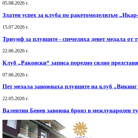
05.08.2026 г.
Златен успех за клуба по ракетомоделизъм „Икар
15.07.2026 г.
Триумф за плувците - спечелиха девет медала от
22.06.2026 г.
Клуб „Раковски“ записа поредно силно представя
07.06.2026 г.
Пет медала завоюваха плувците на клуб „Викинг
22.05.2026 г.
Валентин Бенев завоюва бронз в международен т