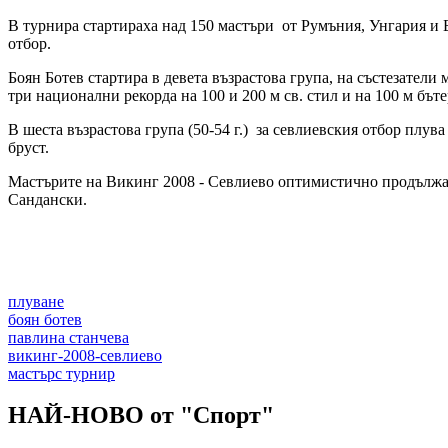
В турнира стартираха над 150 мастъри от Румъния, Унгария и 
отбор.
Боян Ботев стартира в девета възрастова група, на състезатели
три национални рекорда на 100 и 200 м св. стил и на 100 м бът
В шеста възрастова група (50-54 г.) за севлиевския отбор плув
бруст.
Мастърите на Викинг 2008 - Севлиево оптимистично продължава
Сандански.
плуване
боян ботев
павлина станчева
викинг-2008-севлиево
мастърс турнир
НАЙ-НОВО от "Спорт"