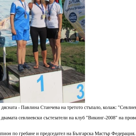
а дясната - Павлина Станчева на третото стъпало, колаж: "Севли
а двамата севлиевски състезатели на клуб "Викинг-2008" на про
ион по гребане и председател на Българска Мастър Федерация.