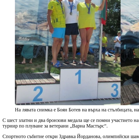
На лявата снимка е Боян Ботев на върха на стълбицата, н
С шест златни и два бронзови медала ще се помни участието н
тypниp пo плyвaнe зa вeтepaни „Варна Macтъpc“.
Спортното събитие откри Здравка Йорданова, олимпийски шамп