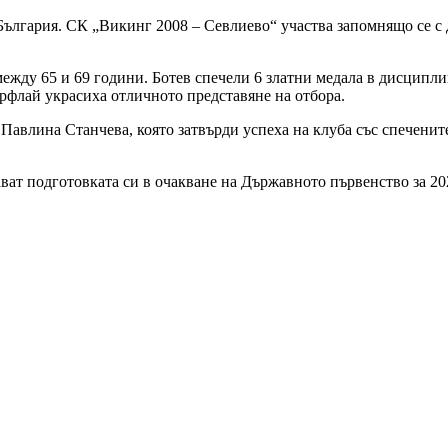
България. СК „Викинг 2008 – Севлиево“ yчacтвa запомнящо се c 
 между 65 и 69 години. Ботев спечели 6 златни медала в дисциплин
ерфлай украсиха отличното представяне на отбора.
а Павлина Станчева, която затвърди успеха на клуба със спеченит
т подготовката си в очакване на Държавното първенство за 2026