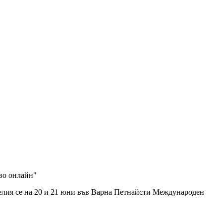
ево онлайн"
велия се нa 20 и 21 юни във Варна Петнайсти Международен