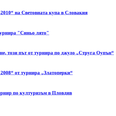
-2010“ на Световната купа в Словакия
 турнира "Синьо лято"
не, този път от турнира по джудо „Струга Оупън“
 2008“ от турнира „Златоперки“
урнир по културизъм в Пловдив