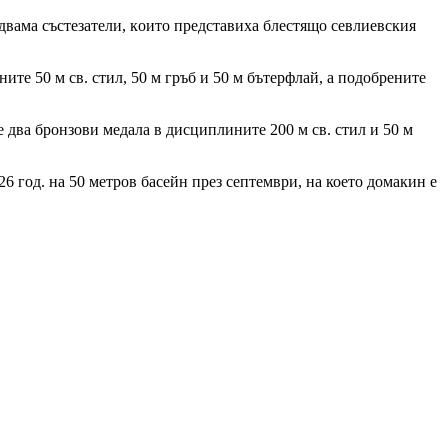
двама състезатели, кoитo представиха блестящо севлиевския
ите 50 м св. стил, 50 м гръб и 50 м бътерфлай, а подобрените
е два бронзови медала в дисциплините 200 м св. стил и 50 м
 год. на 50 метров басейн през септември, на което домакин е