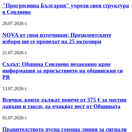
"Прогресивна България" учреди своя структура
в Севлиево
29.07.2026 г.
NOVA от свои източници: Президентските
избори ще се проведат на 25 октомври
21.07.2026 г.
Съдът: Община Севлиево незаконно крие
информация за присъствието на общинския си
PR
13.07.2026 г.
Всички, които дължат повече от 375 € за местни
данъци и такси, да очакват вест от Общината
01.07.2026 г.
Правителството пусна гореща линия за сигнали