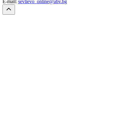
E-mail:
sevlievo_online@abv.bg