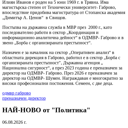
Илиян Иванов е роден на 5 юни 1969 г. в Трявна. Има
магистърска степен от Технически университет- Габрово,
впоследствие придобива магистратура от Стопанска академия
„Димитър А. Ценов“ в Свищов.
Постъпва на държавна служба в МВР през 2000 г., като
последователно работи в сектор „Координация и
информационно аналитична дейност“ в ОДМВР- Габрово и в
звено „Борба с организираната престъпност“.
Назначен е за началник на сектор „Оперативен анализ“ в
областната дирекция в Габрово, работил е в сектор „Борба с
организираната престъпност", Държавна агенция „
Национална сигурност“, а през 2023 година е преназначен за
директор на ОДМВР- Габрово. През 2026 е преназначен за
директор на ОДМВР- Шумен. Награждаван е многократно за
високи професионални постижения. Семеен, с две деца.
одмвр габрово
преназначен директор
НАЙ-НОВО от "Политика"
06.08.2026 г.