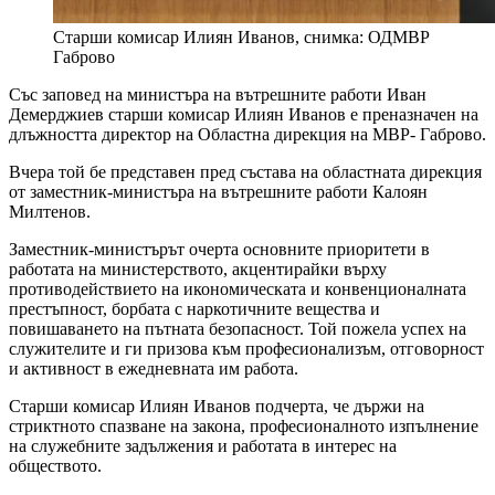
Старши комисар Илиян Иванов, снимка: ОДМВР
Габрово
Със заповед на министъра на вътрешните работи Иван
Демерджиев старши комисар Илиян Иванов е преназначен на
длъжността директор на Областна дирекция на МВР- Габрово.
Вчера той бе представен пред състава на областната дирекция
от заместник-министъра на вътрешните работи Калоян
Милтенов.
Заместник-министърът очерта основните приоритети в
работата на министерството, акцентирайки върху
противодействието на икономическата и конвенционалната
престъпност, борбата с наркотичните вещества и
повишаването на пътната безопасност. Той пожела успех на
служителите и ги призова към професионализъм, отговорност
и активност в ежедневната им работа.
Старши комисар Илиян Иванов подчерта, че държи на
стриктното спазване на закона, професионалното изпълнение
на служебните задължения и работата в интерес на
обществото.