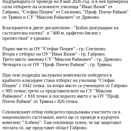
Надпреварата се проведе на 8 май 2026 год. и в нея премериха
сили отборите на основните училища "Иван Вазов" от
Габрово, "Стефан Пешев" от Севлиево, "Проф. Пенчо Райков"
от Трявна и СУ "Максим Райкович" от Дряново.
Класирането в двете дисциплини - "Бойно разгръщане на
състезателна пътека" и "400 м. щафетно бягане с
препятствия" е еднакво:
Първо място за ОУ "Стефан Пешев" - гр. Севлиево;
Втори е отборът на ОУ "Иван Вазов" - гр. Габрово;
Трето място завоюва СУ "Максим Райкович" - гр. Дряново;
Четвърти са от ОУ "Проф. Пенчо Райков" - гр. Трявна;
При тази подредба заслужено комплексен победител в
крайното класиране стана отборът на училище "Стефан
Пешев" с 1042 точки. на второ място са учениците от Габрово
с 995 точки; трети са представителите на СУ "Максим
Райкович" с 918 точки и последното място е за ОУ "Проф.
Пенчо Райков" от Трявна с 826 точки.
Севлиевският отбор победител продължава участието си в
националното състезание, което ще се проведе в курортен
комплекс "Албена". Там севлиевци освен, че ще защитават
титлата си, ще представят област Габрово.