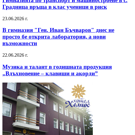
Гимназията по транспорт и машиностроене в с.
Градница връща в клас ученици в риск
23.06.2026 г.
В гимназия "Ген. Иван Бъчваров" днес не
просто бе открита лаборатория, а нови
възможности
22.06.2026 г.
Музика и талант в годишната продукция
„Вдъхновение – клавиши и акорди”