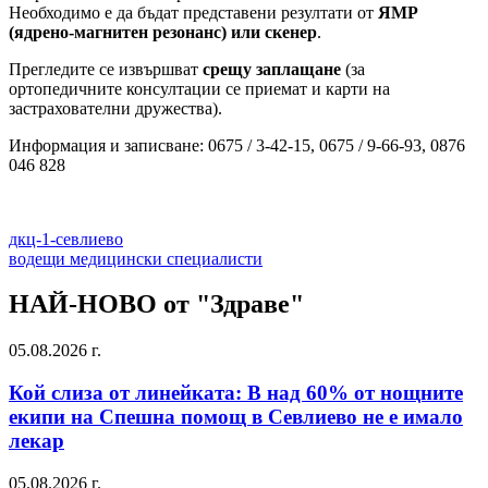
Необходимо е да бъдат представени резултати от
ЯМР
(ядрено-магнитен резонанс) или скенер
.
Прегледите се извършват
срещу заплащане
(за
ортопедичните консултации се приемат и карти на
застрахователни дружества).
Информация и записване: 0675 / 3-42-15, 0675 / 9-66-93, 0876
046 828
дкц-1-севлиево
водещи медицински специалисти
НАЙ-НОВО от "Здраве"
05.08.2026 г.
Кой слиза от линейката: В над 60% от нощните
екипи на Спешна помощ в Севлиево не е имало
лекар
05.08.2026 г.