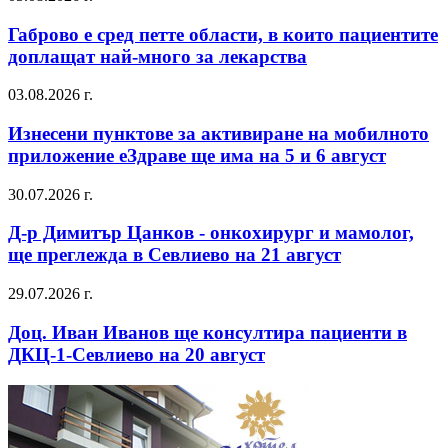
Габрово е сред петте области, в които пациентите
доплащат най-много за лекарства
03.08.2026 г.
Изнесени пунктове за активиране на мобилното
приложение еЗдраве ще има на 5 и 6 август
30.07.2026 г.
Д-р Димитър Цанков - онкохирург и мамолог,
ще преглежда в Севлиево на 21 август
29.07.2026 г.
Доц. Иван Иванов ще консултира пациенти в
ДКЦ-1-Севлиево на 20 август