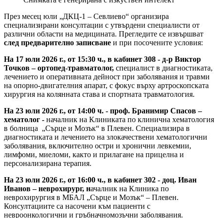
През месец юли „ДКЦ-1 – Севлиево“ организира
специализирани консултации с утвърдени специалисти от
различни области на медицината. Прегледите се извършват
след предварително записване
и при посочените условия:
На 17 юли 2026 г., от 15:30 ч., в кабинет 308 - д-р Виктор
Точков – ортопед-травматолог,
специалист в диагностиката,
лечението и оперативната дейност при заболявания и травми
на опорно-двигателния апарат, с фокус върху артроскопската
хирургия на колянната става и спортната травматология.
На 23 юли 2026 г., от 14:00 ч. - п
роф. Бранимир Спасов –
хематолог -
началник на Клиниката по клинична хематология
в болница „Сърце и Мозък“ в Плевен. Специализира в
диагностиката и лечението на злокачествени хематологични
заболявания, включително остри и хронични левкемии,
лимфоми, миеломи, както и прилагане на прицелна и
персонализирана терапия.
На 23 юли 2026 г., от 16:00 ч., в кабинет 302 - д
оц. Иван
Иванов – неврохирург, н
ачалник на Клиника по
неврохирургия в МБАЛ „Сърце и Мозък“ – Плевен.
Консултациите са насочени към пациенти с
невроонкологични и гръбначномозъчни заболявания.