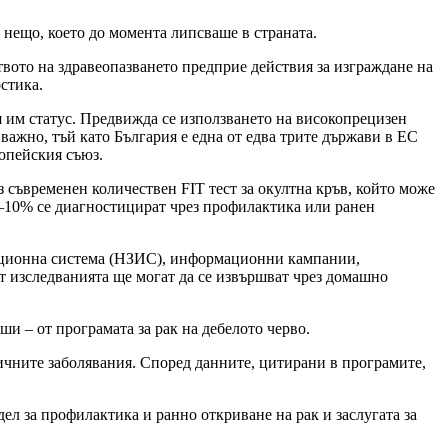
 нещо, което до момента липсваше в страната.
ото на здравеопазването предприе действия за изграждане на
стика.
 им статус. Предвижда се използването на високопрецизен
важно, тъй като България е една от едва трите държави в ЕС
ропейския съюз.
 съвременен количествен FIT тест за окултна кръв, който може
 8–10% се диагностицират чрез профилактика или ранен
ационна система (НЗИС), информационни кампании,
т изследванията ще могат да се извършват чрез домашно
и – от програмата за рак на дебелото черво.
гичните заболявания. Според данните, цитирани в програмите,
л за профилактика и ранно откриване на рак и заслугата за