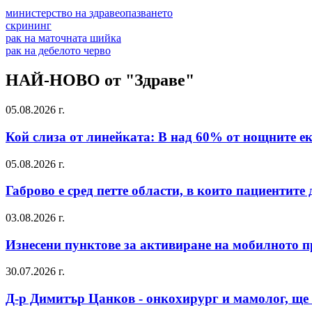
министерство на здравеопазването
скрининг
рак на маточната шийка
рак на дебелото черво
НАЙ-НОВО от "Здраве"
05.08.2026 г.
Кой слиза от линейката: В над 60% от нощните е
05.08.2026 г.
Габрово е сред петте области, в които пациентит
03.08.2026 г.
Изнесени пунктове за активиране на мобилното пр
30.07.2026 г.
Д-р Димитър Цанков - онкохирург и мамолог, ще 