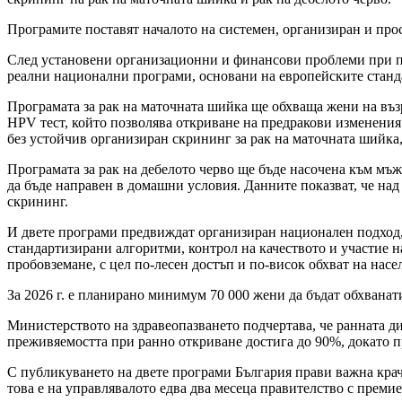
Програмите поставят началото на системен, организиран и про
След установени организационни и финансови проблеми при по
реални национални програми, основани на европейските станд
Програмата за рак на маточната шийка ще обхваща жени на въз
HPV тест, който позволява откриване на предракови изменения 
без устойчив организиран скрининг за рак на маточната шийка, 
Програмата за рак на дебелото черво ще бъде насочена към мъж
да бъде направен в домашни условия. Данните показват, че над
скрининг.
И двете програми предвиждат организиран национален подход
стандартизирани алгоритми, контрол на качеството и участие 
пробовземане, с цел по-лесен достъп и по-висок обхват на насе
За 2026 г. е планирано минимум 70 000 жени да бъдат обхванат
Министерството на здравеопазването подчертава, че ранната д
преживяемостта при ранно откриване достига до 90%, докато 
С публикуването на двете програми България прави важна крачк
това е на управлявалото едва два месеца правителство с прем