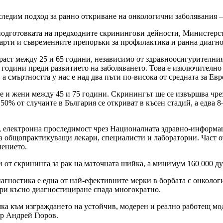
следим подход за ранно откриване на онкологични заболявания –
дготовката на предходните скринингови дейности, Министерств
арти и съвременните препоръки за профилактика и ранна диагно
раст между 25 и 65 години, независимо от здравноосигурителния
години преди развитието на заболяването. Това е изключително 
а смъртността у нас е над два пъти по-висока от средната за Ев
е и жени между 45 и 75 години. Скринингът ще се извършва чрез
 50% от случаите в България се откриват в късен стадий, а едва
, електронна проследимост чрез Националната здравно-информ
на общопрактикуващи лекари, специалисти и лаборатории. Част о
лението.
и от скрининга за рак на маточната шийка, а минимум 160 000 душ
иагностика е една от най-ефективните мерки в борбата с онколо
при късно диагностициране спада многократно.
а към изграждането на устойчив, модерен и реално работещ моде
иер Андрей Гюров.