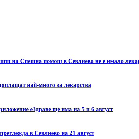
кипи на Спешна помощ в Севлиево не е имало лека
е доплащат най-много за лекарства
иложение еЗдраве ще има на 5 и 6 август
преглежда в Севлиево на 21 август