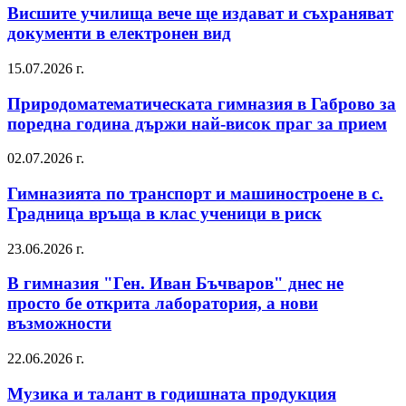
Висшите училища вече ще издават и съхраняват
документи в електронен вид
15.07.2026 г.
Природоматематическата гимназия в Габрово за
поредна година държи най-висок праг за прием
02.07.2026 г.
Гимназията по транспорт и машиностроене в с.
Градница връща в клас ученици в риск
23.06.2026 г.
В гимназия "Ген. Иван Бъчваров" днес не
просто бе открита лаборатория, а нови
възможности
22.06.2026 г.
Музика и талант в годишната продукция