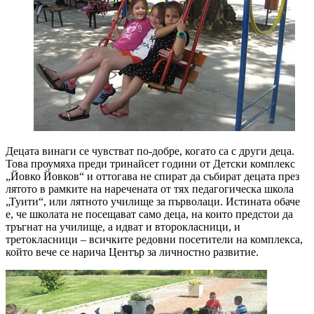
Децата винаги се чувстват по-добре, когато са с други деца.
Това проумяха преди тринайсет години от Детски комплекс
„Йовко Йовков“ и оттогава не спират да събират децата през
лятото в рамките на наречената от тях педагогическа школа
„Туити“, или лятното училище за първолаци. Истината обаче
е, че школата не посещават само деца, на които предстои да
тръгнат на училище, а идват и второкласници, и
третокласници – всичките редовни посетители на комплекса,
който вече се нарича Център за личностно развитие.