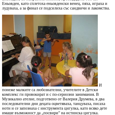
Еньовден, като сплетоха еньовденски венец, пяха, играха и
лудуваха, а за финал се подсилиха със сандвичи и лакомства.
И
понеже малките са любознателни, учителите в Детски
комплекс ги провокират и с по-сериозни занимания. В
Музикално ателие, подготвено от Валерия Друмева, в два
последователни дни децата оцветяваха, танцуваха, писаха
ноти и се запознаха с инструмента цигулка, като всяко дете
имаше възможност да „посвири” на истинска цигулка.