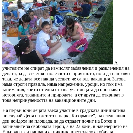
А
учителите не спират да измислят забавления и развлечения на
децата, за да съчетаят полезното с приятното, но и да направят
така, че децата все пак да усещат, че са във ваканция. Затова
няма строги правила, няма напрежение, уроци, но пък има
занимания, които от една страна учат децата да опознават
историята, традиците и природата, а от друга да откриват в
това непринудеността на ваканционните дни.
На първи юни децата взеха участие в градската инициатива
по случай Деня на детето в парк „Казармите”, на следващия
ден дойдоха на площада, за да отдадат почит на Ботев и
загиналите за свободата герои, а на 23 юни, в навечерието на
Еньовден, си направиха пикник, пресъздадоха обичая