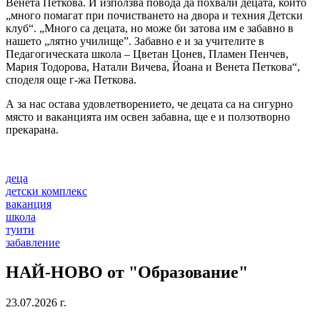
Венета Петкова. И използва повода да похвали децата, които
„много помагат при почистването на двора и техния Детски
клуб“. „Много са децата, но може би затова им е забавно в
нашето „лятно училище”. Забавно е и за учителите в
Педагогическата школа – Цветан Цонев, Пламен Пенчев,
Мария Тодорова, Натали Вичева, Йоана и Венета Петкова“,
споделя още г-жа Петкова.
А за нас остава удовлетворението, че децата са на сигурно
място и ваканцията им освен забавна, ще е и ползотворно
прекарана.
деца
детски комплекс
ваканция
школа
туити
забавление
НАЙ-НОВО от "Образование"
23.07.2026 г.