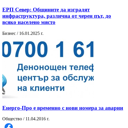
ЕРП Север: Общините да изградят
инфраструктура, различна от черен път, до
всяко населено място
Бизнес / 16.01.2025 г.
Енерго-Про е временно с нови номера за аварии
Общество / 11.04.2016 г.