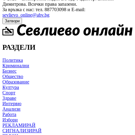
Димитрова.
Всички права запазени.
За връзка с нас: тел. 887703098 и E-mail:
sevlievo_online@abv.bg
Затвори
РАЗДЕЛИ
Политика
Криминални
Бизнес
Общество
Образование
Култура
Спорт
Здраве
Интервю
Анализи
Работа
Избори
РЕКЛАМИРАЙ
СИГНАЛИЗИРАЙ