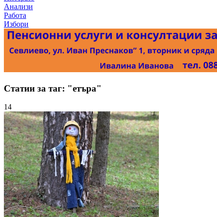
Анализи
Работа
Избори
Статии за таг: "етъра"
14