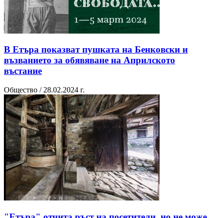
В Етъра показват пушката на Бенковски и
възванието за обявяване на Априлското
въстание
Общество / 28.02.2024 г.
"Етъра" отчита ръст на посетители, но не може