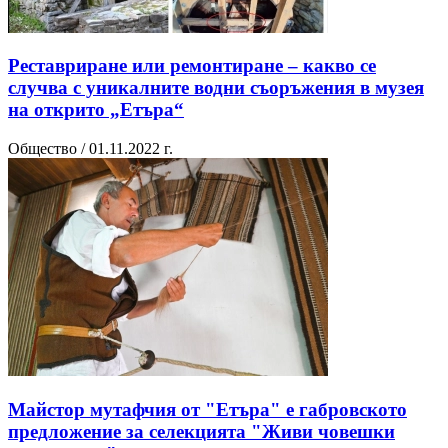
Реставриране или ремонтиране – какво се
случва с уникалните водни съоръжения в музея
на открито „Етъра“
Общество / 01.11.2022 г.
Майстор мутафчия от "Етъра" е габровското
предложение за селекцията "Живи човешки