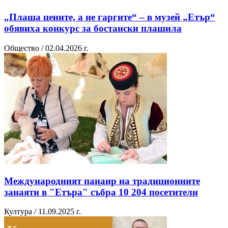
„Плаша цените, а не гаргите“ – в музей „Етър“
обявиха конкурс за бостански плашила
Общество / 02.04.2026 г.
Международният панаир на традиционните
занаяти в "Етъра" събра 10 204 посетители
Култура / 11.09.2025 г.