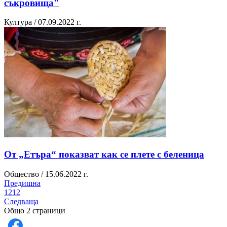
съкровища"
Култура / 07.09.2022 г.
От „Етъра“ показват как се плете с беленица
Общество / 15.06.2022 г.
Предишна
1
2
1
2
Следваща
Общо 2 страници