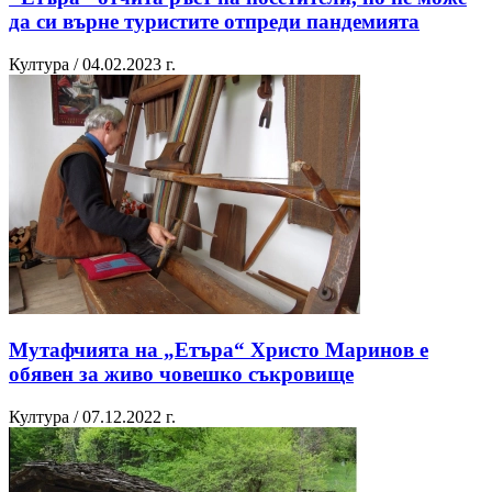
да си върне туристите отпреди пандемията
Култура / 04.02.2023 г.
Мутафчията на „Етъра“ Христо Маринов е
обявен за живо човешко съкровище
Култура / 07.12.2022 г.