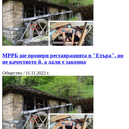
МРРБ ще провери реставрацията в "Етъра", но
не качеството й, а дали е законна
Общество / 11.11.2022 г.