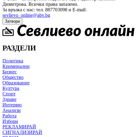
Димитрова.
Всички права запазени.
За връзка с нас: тел. 887703098 и E-mail:
sevlievo_online@abv.bg
Затвори
РАЗДЕЛИ
Политика
Криминални
Бизнес
Общество
Образование
Култура
Спорт
Здраве
Интервю
Анализи
Работа
Избори
РЕКЛАМИРАЙ
СИГНАЛИЗИРАЙ