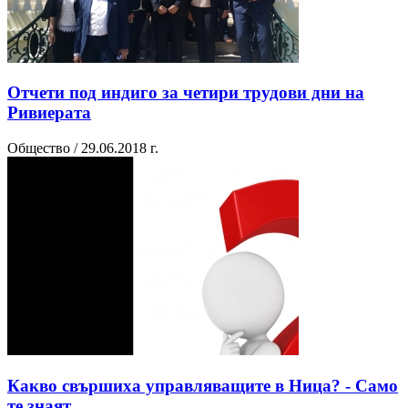
Отчети под индиго за четири трудови дни на
Ривиерата
Общество / 29.06.2018 г.
Какво свършиха управляващите в Ница? - Само
те знаят