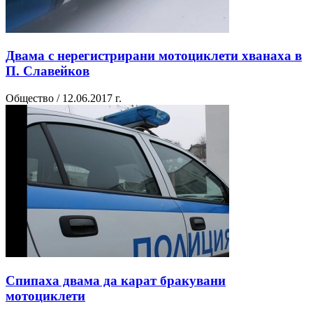
Двама с нерегистрирани мотоциклети хванаха в
П. Славейков
Общество / 12.06.2017 г.
Спипаха двама да карат бракувани
мотоциклети