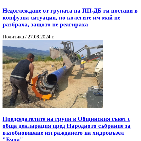
Недоглеждане от групата на ПП-ДБ ги постави в
конфузна ситуация, но колегите им май не
разбраха, защото не реагираха
Политика / 27.08.2024 г.
Председателите на групи в Общинския съвет с
обща декларация пред Народното събрание за
възобновяване изграждането на хидровъзел
"Бяла"