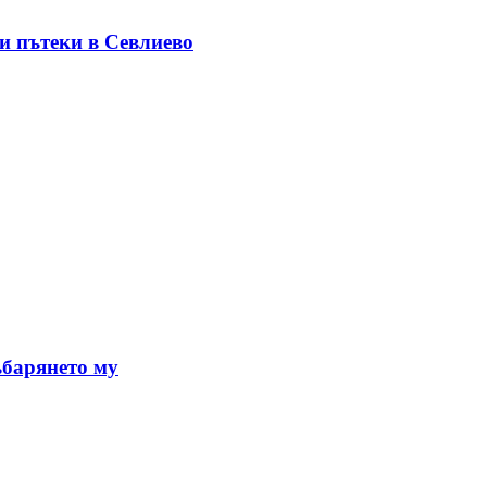
ни пътеки в Севлиево
ъбарянето му