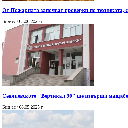
От Пожарната започват проверки по техниката, с
Бизнес / 03.06.2025 г.
Севлиевското "Вертикал 90" ще извърши мащабен 
Бизнес / 08.05.2025 г.