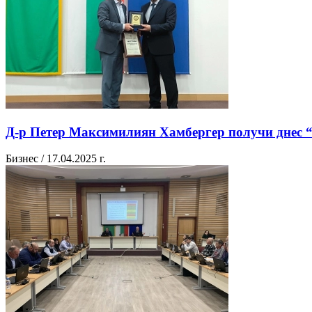
Д-р Петер Максимилиян Хамбергер получи днес “
Бизнес / 17.04.2025 г.