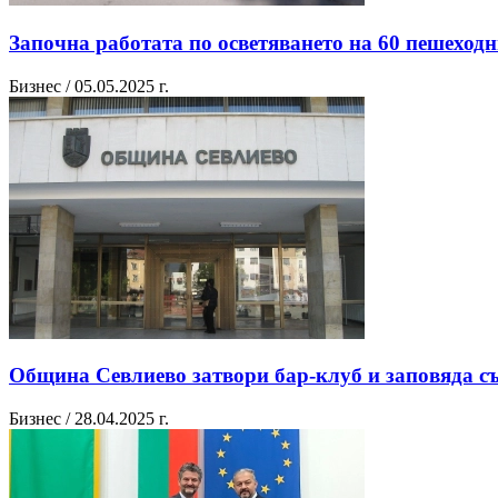
Започна работата по осветяването на 60 пешеход
Бизнес / 05.05.2025 г.
Община Севлиево затвори бар-клуб и заповяда с
Бизнес / 28.04.2025 г.