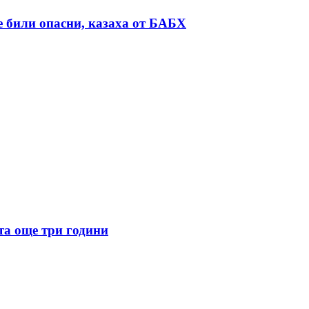
е били опасни, казаха от БАБХ
та още три години