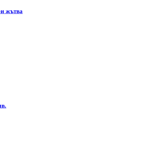
ри жътва
лв.