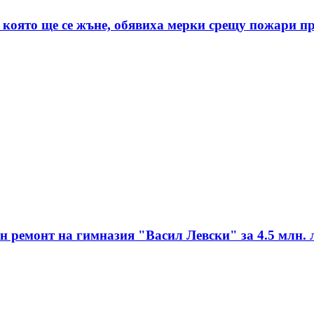
 която ще се жъне, обявиха мерки срещу пожари п
ремонт на гимназия "Васил Левски" за 4.5 млн. 