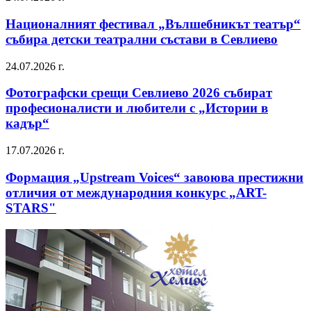
Националният фестивал „Вълшебникът театър“
събира детски театрални състави в Севлиево
24.07.2026 г.
Фотографски срещи Севлиево 2026 събират
професионалисти и любители с „Истории в
кадър“
17.07.2026 г.
Формация „Upstream Voices“ завоюва престижни
отличия от международния конкурс „ART-
STARS"