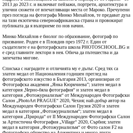
2013 до 2023 г. и включват пейзажи, портрети, архитектура и
улични сюжети от впечатляващи места от Мароко. Пречупени
през погледа на фотографа Минко Михайлов, те предават духа
на тази екзотична северноафриканска страна и провокират
публиката да я възприеме по нов начин.
Минко Михайлов е биолог по образование, фотограф по
призвание. Роден е в Пловдив през 1972 г. Един от
създателите е на фотографската школа PHOTOSCHOOL.BG и
е сред главните лектори в нея. Обича да пътешества и да
запечатва мигове.
Списъка с наградите и отличията му е дълъг. Сред тях са
златен медал от Националения годишен преглед на
фотографското изкуство в България 2013, организиран от
Фотографска академия „Янка Кюркчиева”; златен медал в
категория „Черно-бяла фотография“ и златен медал в
категория „Фотожурнализъм“ от Международен Фотографски
Салон „PhotoArt PRAGUE“ 2020, Чехия; най-добър автор на
Международен Фотографски Салон Грузия 2020 и златен
медал в категория „Фотожурнализъм“; златен медал в
категория „Природа“ от II Международен Фотографски Салон
за Артистична Фотография „Village“ 2020, Сърбия; златен
медал в категория „Фотожурнализъм“ от Фото салон F2 на
Фотографско общество на Аржентина и много други.