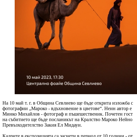
На 10 май т. г. в Община Севлиево ще бъде открита изложба с
фотографии „Мароко - вдъхновение в цветове“. Неин автор е
Минко Михайлов - фотограф и пъшешественик. Почетен гост
на събитието ще бъде посланикът на Кралство Мароко Нейно
Превъзходителство Закия Ел Мидауи.
Кадрите в експозицията са заснети в период от 10 години - от