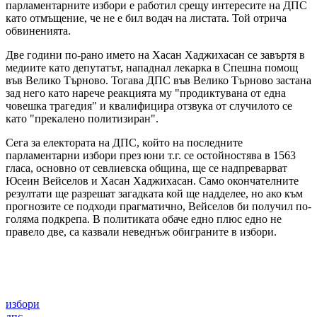
парламентарните избори е работил срещу интересите на ДПС
като отмъщение, че не е бил водач на листата. Той отрича
обвиненията.
Две години по-рано името на Хасан Хаджихасан се завъртя в
медиите като депутатът, нападнал лекарка в Спешна помощ
във Велико Търново. Тогава ДПС във Велико Търново застана
зад него като нарече реакцията му "продиктувана от една
човешка трагедия" и квалифицира отзвука от случилото се
като "прекалено политизиран".
Сега за електората на ДПС, който на последните
парламентарни избори през юни т.г. се остойностява в 1563
гласа, основно от севлиевска община, ще се надпреварват
Юсеин Вейселов и Хасан Хаджихасан. Само окончателните
резултати ще разрешат загадката кой ще надделее, но ако към
прогнозите се подходи прагматично, Вейселов би получил по-
голяма подкрепа. В политиката обаче едно плюс едно не
правело две, са казвали неведнъж обиграните в избори.
избори
дпс