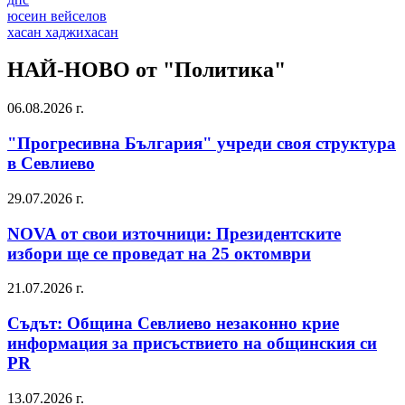
юсеин вейселов
хасан хаджихасан
НАЙ-НОВО от "Политика"
06.08.2026 г.
"Прогресивна България" учреди своя структура
в Севлиево
29.07.2026 г.
NOVA от свои източници: Президентските
избори ще се проведат на 25 октомври
21.07.2026 г.
Съдът: Община Севлиево незаконно крие
информация за присъствието на общинския си
PR
13.07.2026 г.