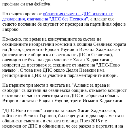
профила си във фейсбук.
По същото време от
областния съвет на ДПС излязоха с
декларация, озаглавена "ДПС без Пеевски"
, а плакат със
същото послание бе спуснат от прозорец на партийния офис в
Габрово.
По-късно, по време на консултациите за състав на
секционните избирателни комисии в община Севлиево хората
на Доган, сред които Ердоан Узунов и Исмаил Хаджихасан
(последният е общински съветник от ДПС в Севлиево),
очевидно не бяха на едно мнение с Хасан Хаджихасан,
изпратен да преговаря за секциите от името на "ДПС-Ново
начало". С това име ДПС около Делян Пеевски има
регистрация в ЦИК за участие в парламентарните избори.
На първите три места в листата на "Алианс за права и
свободи" са жители на севлиевска община, откъдето всъщност
е основната част от електората на ДПС в габровска област.
Втори в листата е Ердоан Узунов, трети Исмаил Хаджихасан.
"ДПС-Ново начало" издигна за водач Хасан Хаджихасан,
който е от Велико Търново, бил е депутат в два парламента и
общински съветник в старата столица. През 2015 г. е
изключен от ДПС в обвинение, че сее разкол в партията и на