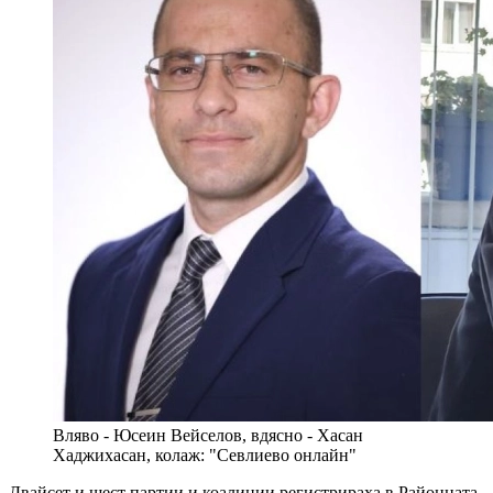
Вляво - Юсеин Вейселов, вдясно - Хасан
Хаджихасан, колаж: "Севлиево онлайн"
Двайсет и шест партии и коалиции регистрираха в Районната