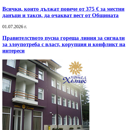
Всички, които дължат повече от 375 € за местни
данъци и такси, да очакват вест от Общината
01.07.2026 г.
Правителството пусна гореща линия за сигнали
за злоупотреба с власт, корупция и конфликт на
интереси