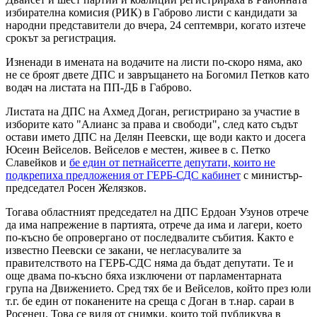
избирателна комисия (РИК) в Габрово листи с кандидати за
народни представители до вчера, 24 септември, когато изтече
срокът за регистрация.
Изненади в имената на водачите на листи по-скоро няма, ако
не се броят двете ДПС и завръщането на Богомил Петков като
водач на листата на ПП-ДБ в Габрово.
Листата на ДПС на Ахмед Доган, регистрирано за участие в
изборите като "Алианс за права и свободи", след като съдът
остави името ДПС на Делян Пеевски, ще води както и досега
Юсеин Вейселов. Вейселов е местен, живее в с. Петко
Славейков и
бе един от петнайсетте депутати, които не
подкрепиха предложения от ГЕРБ-СДС кабинет
с министър-
председател Росен Желязков.
Тогава областният председател на ДПС Ердоан Узунов отрече
да има напрежение в партията, отрече да има и лагери, което
по-късно бе опровергано от последвалите събития. Както е
известно Пеевски се закани, че негласувалите за
правителството на ГЕРБ-СДС няма да бъдат депутати. Те и
още двама по-късно бяха изключени от парламентарната
група на Движението. Сред тях бе и Вейселов, който през юли
т.г. бе един от поканените на среща с Доган в т.нар. сараи в
Росенец. Това се видя от снимки, които той публикува в