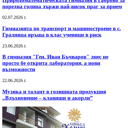
Природоматематическата гимназия в Габрово за
поредна година държи най-висок праг за прием
02.07.2026 г.
Гимназията по транспорт и машиностроене в с.
Градница връща в клас ученици в риск
23.06.2026 г.
В гимназия "Ген. Иван Бъчваров" днес не
просто бе открита лаборатория, а нови
възможности
22.06.2026 г.
Музика и талант в годишната продукция
„Вдъхновение – клавиши и акорди”