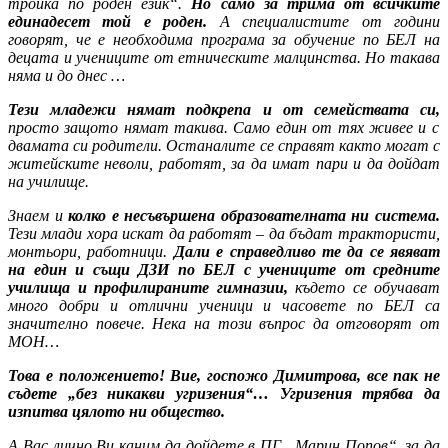
тройка по роден език“.
Но само за трима от всичките
единадесет той е роден.
А специалистите от години
говорят, че е необходима програма за обучение по БЕЛ на
децата и учениците от етническите малцинства. Но такава
няма и до днес …
Тези младежи нямат подкрепа и от семействата си,
просто защото нямат такива. Само един от тях живее и с
двамата си родители. Останалите се справят както могат с
житейските неволи, работят, за да имат пари и да дойдат
на училище.
Знаем и
колко е несъвършена образователната ни система.
Тези млади хора искат да работят – да бъдат трактористи,
монтьори, работници.
Дали е справедливо те да се явяват
на един и същи ДЗИ по БЕЛ с учениците от средните
училища и профилираните гимназии,
където се обучават
много добри и отлични ученици и часовете по БЕЛ са
значително повече. Нека на този въпрос да отговорят от
МОН…
Това е положението! Вие, госпожо Димитрова, все пак не
съдете „без никакви угризения“… Угризения трябва да
изпитва цялото ни общество.
А Вас лично Ви каним да дойдете в ПГ „Марин Попов“, за да