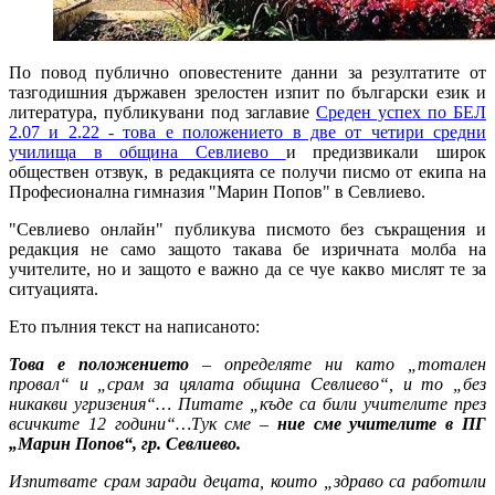
По повод публично оповестените данни за резултатите от
тазгодишния държавен зрелостен изпит по български език и
литература, публикувани под заглавие
Среден успех по БЕЛ
2.07 и 2.22 - това е положението в две от четири средни
училища в община Севлиево
и предизвикали широк
обществен отзвук, в редакцията се получи писмо от екипа на
Професионална гимназия "Марин Попов" в Севлиево.
"Севлиево онлайн" публикува писмото без съкращения и
редакция не само защото такава бе изричната молба на
учителите, но и защото е важно да се чуе какво мислят те за
ситуацията.
Ето пълния текст на написаното:
Това е положението
– определяте ни като „тотален
провал“ и „срам за цялата община Севлиево“, и то „без
никакви угризения“… Питате „къде са били учителите през
всичките 12 години“…Тук сме –
ние сме учителите в ПГ
„Марин Попов“, гр. Севлиево.
Изпитвате срам заради децата, които „здраво са работили