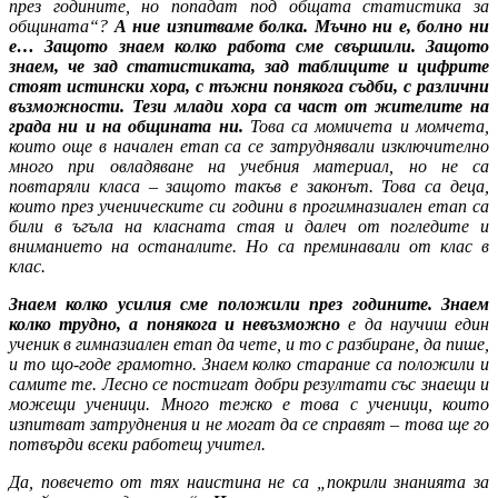
през годините, но попадат под общата статистика за
общината“?
А ние
изпитваме болка. Мъчно ни е, болно ни
е… Защото знаем колко работа сме свършили. Защото
знаем, че зад статистиката, зад таблиците и цифрите
стоят истински хора, с тъжни понякога съдби, с различни
възможности.
Тези млади хора са част от жителите на
града ни и на общината ни.
Това са момичета и момчета,
които още в начален етап са се затруднявали изключително
много при овладяване на учебния материал, но не са
повтаряли класа – защото такъв е законът. Това са деца,
които през ученическите си години в прогимназиален етап са
били в ъгъла на класната стая и далеч от погледите и
вниманието на останалите. Но са преминавали от клас в
клас.
Знаем колко усилия сме положили през годините.
Знаем
колко трудно, а понякога и невъзможно
е да научиш един
ученик в гимназиален етап да чете, и то с разбиране, да пише,
и то що-годе грамотно. Знаем колко старание са положили и
самите те. Лесно се постигат добри резултати със знаещи и
можещи ученици. Много тежко е това с ученици, които
изпитват затруднения и не могат да се справят – това ще го
потвърди всеки работещ учител.
Да, повечето от тях наистина не са „покрили знанията за