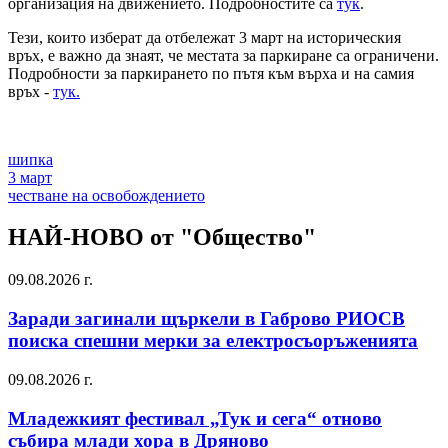
организация на движението. Подробностите са
тук
.
Тези, които изберат да отбележат 3 март на историческия
връх, е важно да знаят, че местата за паркиране са ограничени.
Подробности за паркирането по пътя към върха и на самия
връх -
тук.
шипка
3 март
честване на освобождението
НАЙ-НОВО от "Общество"
09.08.2026 г.
Заради загинали щъркели в Габрово РИОСВ
поиска спешни мерки за електросъоръженията
09.08.2026 г.
Младежкият фестивал „Тук и сега“ отново
събира млади хора в Дряново