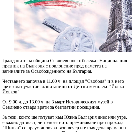
Гражданите на община Севлиево ще отбележат Националния
празник на България с поклонение пред паметта на
загиналите за Освобождението на България.
Честването започва в 11.00 ч. на площад "Свобода" и в него
ще вземат участие възпитаници от Детски комплекс "Йовко
Йовков".
От 9.00 ч. до 13.00 ч. на 3 март Историческият музей в
Севлиево отваря врати за безплатни посещения.
За тези, които ще пътуват към Южна България днес или утре,
е важно да знаят, че транзитното преминаване през прохода
"Шипка" се преустановява тази вечер и е въведена временна