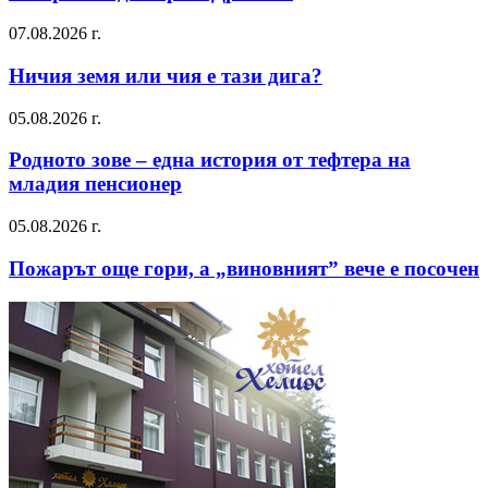
07.08.2026 г.
Ничия земя или чия е тази дига?
05.08.2026 г.
Родното зове – една история от тефтера на
младия пенсионер
05.08.2026 г.
Пожарът още гори, а „виновният” вече е посочен