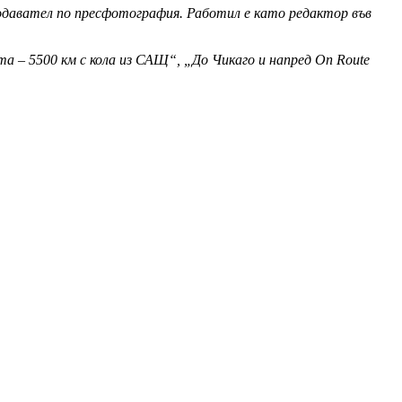
одавател по пресфотография. Работил е като редактор във
а – 5500 км с кола из САЩ“, „До Чикаго и напред On Route