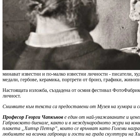
минават известни и по-малко известни личности - писатели, х
медали, гербове, керамика, портрети от бронз, графики, живо
Настоящата изложба, създадена от осмия фестивал ФотоФабрика
личност.
Снимките към текста са предоставени от Музея на хумора и 
Професор Георги Чапкънов
е един от най-уважаваните и ценен
Габровското биенале, както и в международното жури на кон
плакета „Хитър Петър”, които се връчват като Големи награ
любимите на всички габровци и гости на града скулптури на 