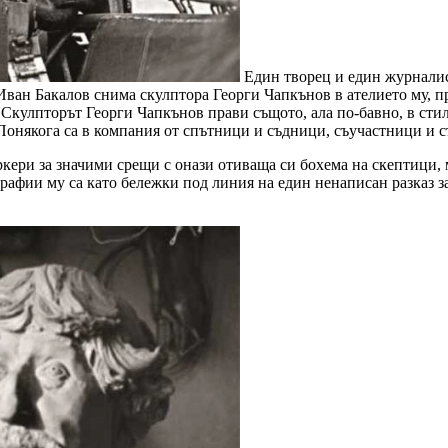
Един творец и един журналис
ван Бакалов снима скулптора Георги Чапкънов в ателието му, пр
Скулпторът Георги Чапкънов прави същото, ала по-бавно, в стил
. Понякога са в компания от спътници и съдници, съучастници и
ркери за значими срещи с онази отиваща си бохема на скептици,
афии му са като бележки под линия на един ненаписан разказ за