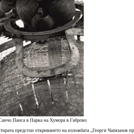
 Санчо Панса в Парка на Хумора в Габрово
и сатирата предстои откриването на изложбата „Георги Чапкънов 