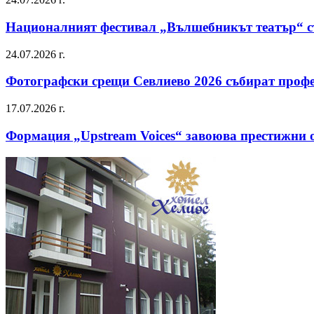
Националният фестивал „Вълшебникът театър“ съ
24.07.2026 г.
Фотографски срещи Севлиево 2026 събират профе
17.07.2026 г.
Формация „Upstream Voices“ завоюва престижни