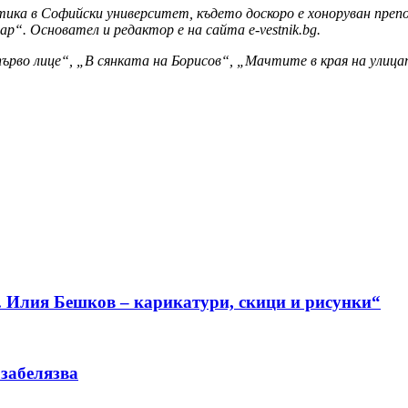
ика в Софийски университет, където доскоро е хоноруван преп
р“. Основател и редактор е на сайта e-vestnik.bg.
ърво лице“, „В сянката на Борисов“, „Мачтите в края на улицат
. Илия Бешков – карикатури, скици и рисунки“
 забелязва