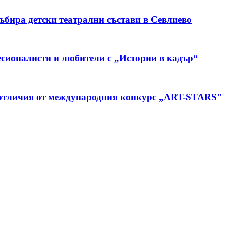
бира детски театрални състави в Севлиево
сионалисти и любители с „Истории в кадър“
 отличия от международния конкурс „ART-STARS"