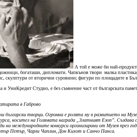
А той е може би най-продукти
удожници, богаташи, дипломати. Чапкънов твори малка пластика
пис, скулптури от вторични суровини; фигури по площадите в Б
 и УниКредит Студио, е без съмнение част от българската памет
сатирата в Габрово
и български творци. Огромна е ролята му в развитието на Музе
курса, носител на Голямата награда „Златният Езоп”. Създава
ди на международните конкурси организирани от М
узея през г
Хитър Петър, Чарли Чаплин, Дон Кихот и Санчо Панса.