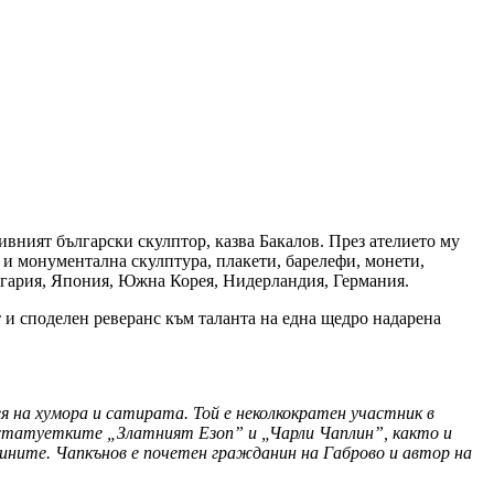
вният български скулптор, казва Бакалов. През ателието му
 и монументална скулптура, плакети, барелефи, монети,
ългария, Япония, Южна Корея, Нидерландия, Германия.
 и споделен реверанс към таланта на една щедро надарена
я на хумора и сатирата. Той е неколкократен участник в
 статуетките „Златният Езоп” и „Чарли Чаплин”, както и
одините. Чапкънов е почетен гражданин на Габрово и автор на