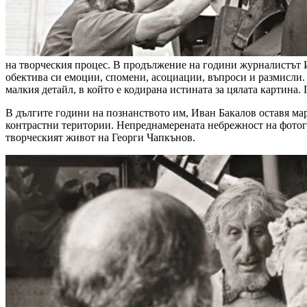
на творческия процес. В продължение на години журналистът И
обектива си емоции, спомени, асоциации, въпроси и размисли. 
малкия детайл, в който е кодирана истината за цялата картина
В дългите години на познанството им, Иван Бакалов оставя ма
контрастни територии. Непреднамерената небрежност на фотогр
творческият живот на Георги Чапкънов.