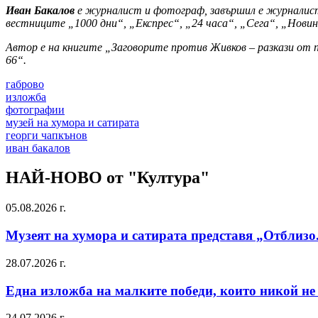
Иван Бакалов
е журналист и фотограф, завършил е журналист
вестниците „1000 дни“, „Експрес“, „24 часа“, „Сега“, „Новина
Автор е на книгите „Заговорите против Живков – разкази от п
66“.
габрово
изложба
фотографии
музей на хумора и сатирата
георги чапкънов
иван бакалов
НАЙ-НОВО от "Култура"
05.08.2026 г.
Музеят на хумора и сатирата представя „Отблизо
28.07.2026 г.
Една изложба на малките победи, които никой не
24.07.2026 г.