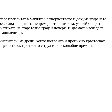
т се преплитат в магията на творчеството и документирането
еследва знаците за непреходното в живота, улавяйки чрез
истиката на старателно граден почерк. И двамата изследват
 съмишленици.
 мислители, мъдреци, които шеговито и иронично кръстосват
 цяла епоха, през която с труд и човеколюбие преминава