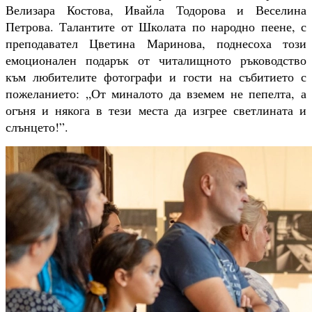
Велизара Костова, Ивайла Тодорова и Веселина
Петрова. Талантите от Школата по народно пеене, с
преподавател Цветина Маринова, поднесоха този
емоционален подарък от читалищното ръководство
към любителите фотографи и гости на събитието с
пожеланието: „От миналото да вземем не пепелта, а
огъня и някога в тези места да изгрее светлината и
слънцето!”.