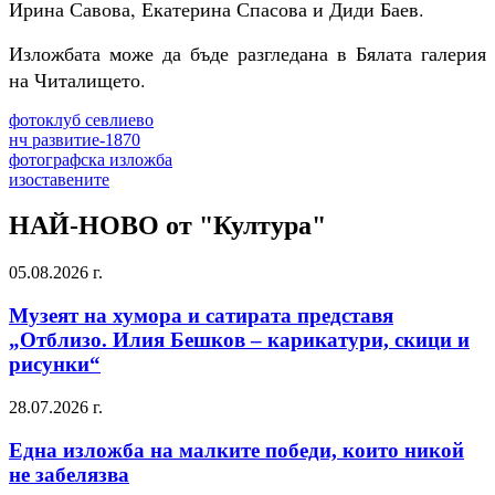
Ирина Савова, Екатерина Спасова и Диди Баев.
Изложбата може да бъде разгледана в Бялата галерия
на Читалището.
фотоклуб севлиево
нч развитие-1870
фотографска изложба
изоставените
НАЙ-НОВО от "Култура"
05.08.2026 г.
Музеят на хумора и сатирата представя
„Отблизо. Илия Бешков – карикатури, скици и
рисунки“
28.07.2026 г.
Една изложба на малките победи, които никой
не забелязва