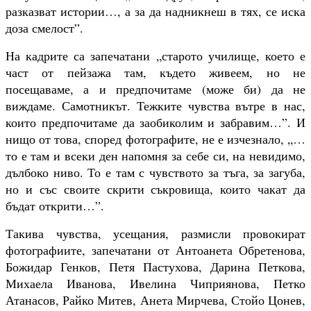
разказват истории…, а за да надникнеш в тях, се иска
доза смелост”.
На кадрите са запечатани „старото училище, което е
част от пейзажа там, където живеем, но не
посещаваме, а и предпочитаме (може би) да не
виждаме. Самотникът. Тежките чувства вътре в нас,
които предпочитаме да заобиколим и забравим…”. И
нищо от това, според фотографите, не е изчезнало, „…
то е там и всеки ден напомня за себе си, на невидимо,
дълбоко ниво. То е там с чувството за тъга, за загуба,
но и със своите скрити съкровища, които чакат да
бъдат открити…”.
Такива чувства, усещания, размисли провокират
фотографиите, запечатани от Антоанета Обретенова,
Божидар Генков, Петя Пастухова, Дарина Петкова,
Михаела Иванова, Ивелина Чиприянова, Петко
Атанасов, Райко Митев, Анета Мирчева, Стойо Цонев,