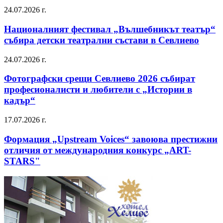
24.07.2026 г.
Националният фестивал „Вълшебникът театър“
събира детски театрални състави в Севлиево
24.07.2026 г.
Фотографски срещи Севлиево 2026 събират
професионалисти и любители с „Истории в
кадър“
17.07.2026 г.
Формация „Upstream Voices“ завоюва престижни
отличия от международния конкурс „ART-
STARS"