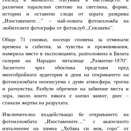
различни паралелни светове на светлина, форми,
истории и оставени следи от хората разкрива
„Изоставените…” – най-новата фотоизложба на
любителите фотографи от фотоклуб „Севлиево”.
Общо 71 снимки, носещи спомена
за отминали
времена и събития, за чувства и преживявания,
намериха място в експозицията, разположена в Бялата
галерия на Народно читалище „Развитие-1870”.
Заснетото чрез обектива представи пред
многобройната аудитория в деня на откриването на
фотоизложбата неописуема с думи атмосфера, трогна
и разчувства. Разбули обречени на забвение места и
хора, около които някога е кипял живот, днес –
станали жертва на разрухата.
Изключително въздействащо бе откриването на
фотоизложбата „Изоставените…” с акапелното
изпълнение на химна „Хубава си моя, горо” от