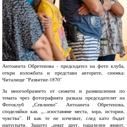
Антоанета Обретенова - председател на фото клуба,
откри изложбата и представи авторите, снимка:
Читалище "Развитие-1870"
За многообразието от сюжети и размишления по
темата чрез фотографията разказа председателят на
Фотоклуб „Севлиево” Антоанета Обретенова,
споделяйки как „...изоставяме места, хора, истории,
чувства”. И как те не изчезват, след като бъдат
напуснати. Защото „имат друг, паралелен живот,