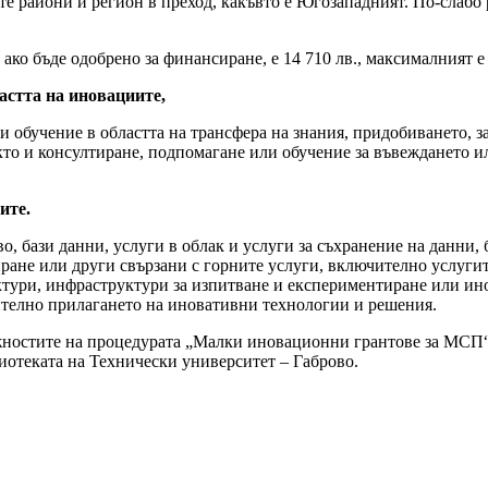
е райони и регион в преход, какъвто е Югозападният. По-слабо р
ко бъде одобрено за финансиране, е 14 710 лв., максималният е
астта на иновациите,
и обучение в областта на трансфера на знания, придобиването, 
както и консултиране, подпомагане или обучение за въвеждането
ите.
о, бази данни, услуги в облак и услуги за съхранение на данни,
ране или други свързани с горните услуги, включително услугит
ктури, инфраструктури за изпитване и експериментиране или ино
ително прилагането на иновативни технологии и решения.
жностите на процедурата „Малки иновационни грантове за МСП“ 
иблиотеката на Технически университет – Габрово.