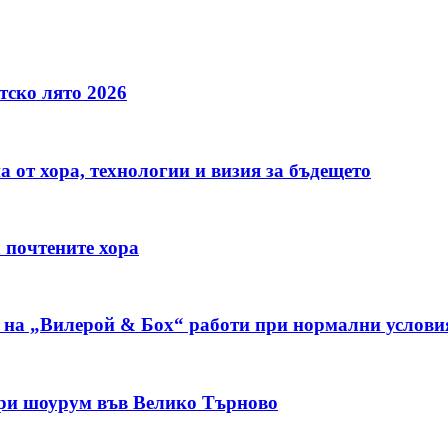
тско лято 2026
а от хора, технологии и визия за бъдещето
а почтените хора
ка на „Вилерой & Бох“ работи при нормални услови
откри шоурум във Велико Търново