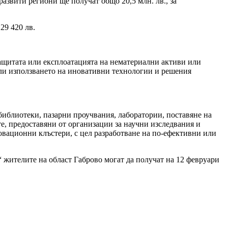
азвити региони ще получат общо 20,5 млн. лв., за
 29 420 лв.
защитата или експлоатацията на нематериални активи или
 или използването на иновативни технологии и решения
 библиотеки, пазарни проучвания, лаборатории, поставяне на
е, предоставяни от организации за научни изследвания и
вационни клъстери, с цел разработване на по-ефективни или
жителите на област Габрово могат да получат на 12 февруари