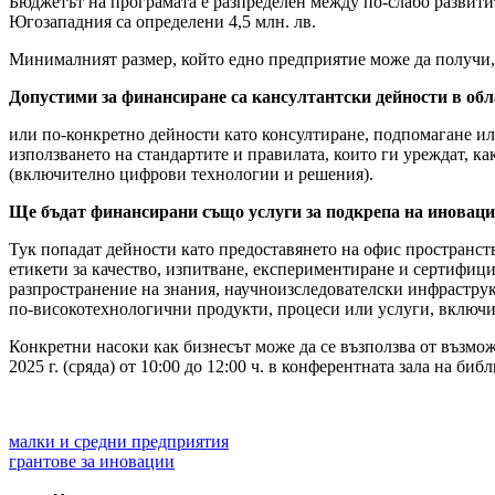
Бюджетът на програмата е разпределен между по-слабо развитит
Югозападния са определени 4,5 млн. лв.
Минималният размер, който едно предприятие може да получи, а
Допустими за финансиране са кансултантски дейности в обл
или по-конкретно дейности като консултиране, подпомагане ил
използването на стандартите и правилата, които ги уреждат, 
(включително цифрови технологии и решения).
Ще бъдат финансирани също услуги за подкрепа на иноваци
Тук попадат дейности като предоставянето на офис пространств
етикети за качество, изпитване, експериментиране и сертифици
разпространение на знания, научноизследователски инфрастру
по-високотехнологични продукти, процеси или услуги, включ
Конкретни насоки как бизнесът може да се възползва от възмо
2025 г. (сряда) от 10:00 до 12:00 ч. в конферентната зала на б
малки и средни предприятия
грантове за иновации