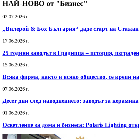
НАЙ-НОВО от "Бизнес"
02.07.2026 г.
„Вилерой & Бох България“ даде старт на Стажан
17.06.2026 г.
25 години заводът в Градница – история, изграден
15.06.2026 г.
Всяка фирма, както и всяко общество, се крепи н
07.06.2026 г.
Десет дни след наводнението: заводът за керами
01.06.2026 г.
Осветление за дома и бизнеса: Polaris Lighting 