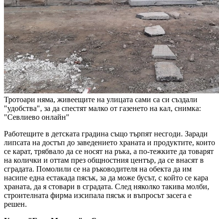
Тротоари няма, живеещите на улицата сами са си създали
"удобства", за да спестят малко от газенето на кал, снимка:
"Севлиево онлайн"
Работещите в детската градина също търпят несгоди. Заради
липсата на достъп до заведението храната и продуктите, които
се карат, трябвало да се носят на ръка, а по-тежките да товарят
на колички и оттам през общностния център, да се внасят в
сградата. Помолили се на ръководителя на обекта да им
насипе една естакада пясък, за да може бусът, с който се кара
храната, да я стовари в сградата. След няколко такива молби,
строителната фирма изсипала пясък и въпросът засега е
решен.