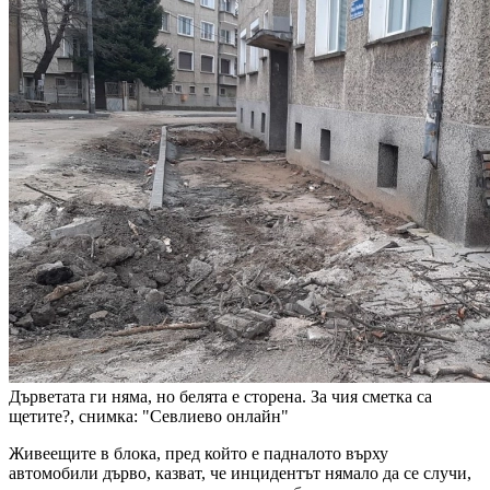
Дърветата ги няма, но белята е сторена. За чия сметка са
щетите?, снимка: "Севлиево онлайн"
Живеещите в блока, пред който е падналото върху
автомобили дърво, казват, че инцидентът нямало да се случи,