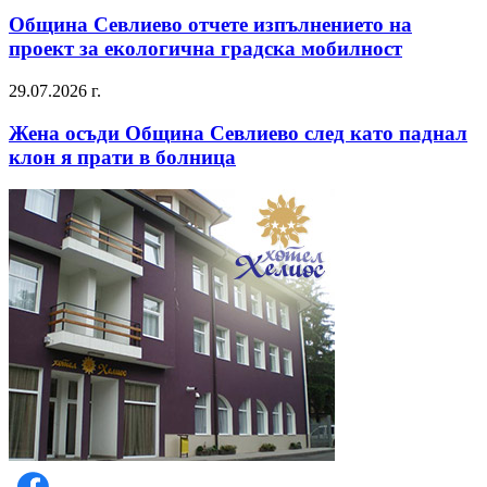
Община Севлиево отчете изпълнението на
проект за екологична градска мобилност
29.07.2026 г.
Жена осъди Община Севлиево след като паднал
клон я прати в болница