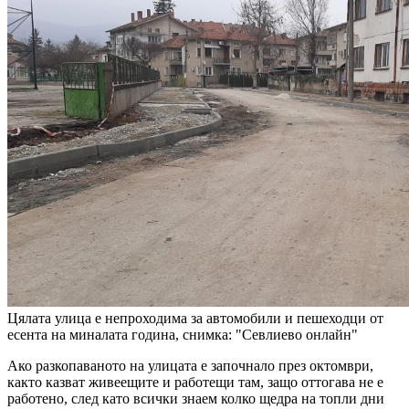
Цялата улица е непроходима за автомобили и пешеходци от
есента на миналата година, снимка: "Севлиево онлайн"
Ако разкопаваното на улицата е започнало през октомври,
както казват живеещите и работещи там, защо оттогава не е
работено, след като всички знаем колко щедра на топли дни