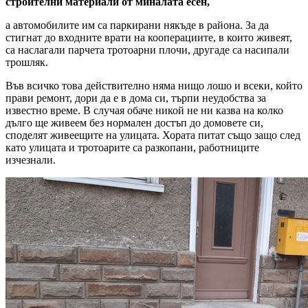
строителни материали от миналата есен,
а автомобилите им са паркирани някъде в района. За да
стигнат до входните врати на кооперациите, в които живеят,
са наслагали парчета тротоарни плочи, другаде са насипали
трошляк.
Във всичко това действително няма нищо лошо и всеки, който
прави ремонт, дори да е в дома си, търпи неудобства за
известно време. В случая обаче никой не ни казва на колко
дълго ще живеем без нормален достъп до домовете си,
споделят живеещите на улицата. Хората питат също защо след
като улицата и тротоарите са разкопани, работниците
изчезнали.