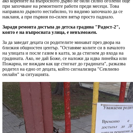
ако корените на въпросното дърво не били силно оголени още
при започване на ремонтните работи преди месеци. Това
направило дървото нестабилно, то видимо започнало да се
накланя, а при първия по-силен вятър просто паднало.
Заради ремонта достъпа до детска градина "Радост-2",
която е на въпросната улица, е невъзможен.
За да заведат децата си родителите минават през двора на
близкия общностен център. "Оставяме колите си в началото
на улицата и после газим в калта, за да стигнем до входа на
градината. Ако, не дай Боже, се наложи да идва линейка или
Пожарна, не виждам как ще стигнат до градината", разказва
родител на едно от децата, който сигнализира "Севлиево
онлайн" за ситуацията.