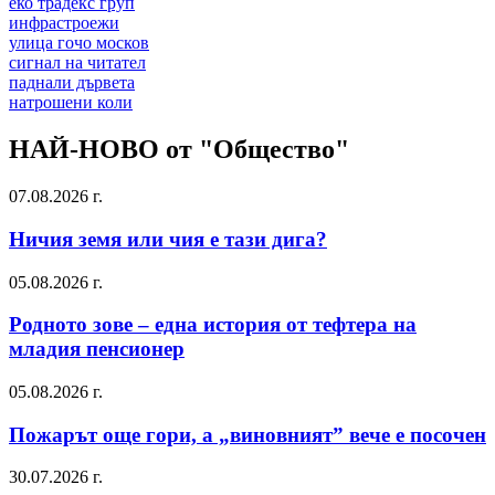
еко традекс груп
инфрастроежи
улица гочо москов
сигнал на читател
паднали дървета
натрошени коли
НАЙ-НОВО от "Общество"
07.08.2026 г.
Ничия земя или чия е тази дига?
05.08.2026 г.
Родното зове – една история от тефтера на
младия пенсионер
05.08.2026 г.
Пожарът още гори, а „виновният” вече е посочен
30.07.2026 г.