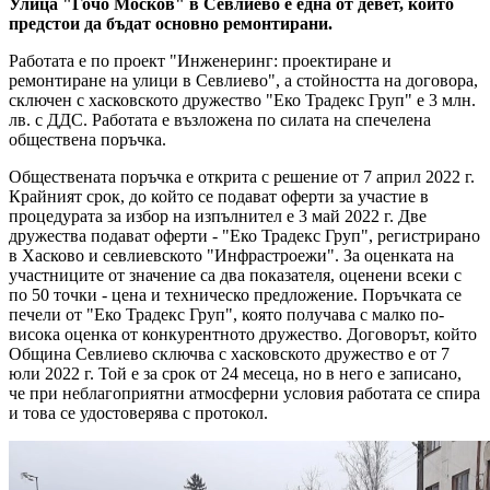
Улица "Гочо Москов" в Севлиево е една от девет, които
предстои да бъдат основно ремонтирани.
Работата е по проект "Инженеринг: проектиране и
ремонтиране на улици в Севлиево", а стойността на договора,
сключен с хасковското дружество "Еко Традекс Груп" е 3 млн.
лв. с ДДС. Работата е възложена по силата на спечелена
обществена поръчка.
Обществената поръчка е открита с решение от 7 април 2022 г.
Крайният срок, до който се подават оферти за участие в
процедурата за избор на изпълнител е 3 май 2022 г. Две
дружества подават оферти - "Еко Традекс Груп", регистрирано
в Хасково и севлиевското "Инфрастроежи". За оценката на
участниците от значение са два показателя, оценени всеки с
по 50 точки - цена и техническо предложение. Поръчката се
печели от "Еко Традекс Груп", която получава с малко по-
висока оценка от конкурентното дружество. Договорът, който
Община Севлиево сключва с хасковското дружество е от 7
юли 2022 г. Той е за срок от 24 месеца, но в него е записано,
че при неблагоприятни атмосферни условия работата се спира
и това се удостоверява с протокол.