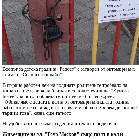
Входът за детска градина "Радост" е затворен от октомври м.г.,
снимка: "Севлиево онлайн"
В първия работен ден на годината родителите трябвало да
минават през двора на близкото основно училище "Христо
Ботев", защото и общностният център бил затворен.
"Обикаляме с децата в калта от октомври миналата година,
работници не се виждат оттогава и изобщо не знаем докога ще
търпим това", казва още таткото.
Неудобството не е само за децата и техните родители.
Живеещите на ул. "Гочо Москов" също газят в кал и