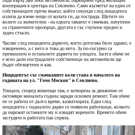
пада върху два леки автомобила, паркирани пред жилищна
кооперация в центъра на Севлиево. Само късметът на един от
собствениците пречи мъжът, който секунди след инцидента
излиза да вземе нещо от колата си, да пострада. Щетите по
колите са значителни - на едната таванът е смачкан, начупени
са страничните прозорци, другата е със счупени предно и
задно стъкло.
Часове след инцидента дървото, което дотогава било здраво, е
изкоренено, а с него и това до него. За по-сигурно са
премахнати и останалите дървета по улицата. Засега обаче не
е ясно дали пострадалите собственици на автомобили ще
бъдат обезщетени и как.
Инцидентът със смачканите коли става в началото на
годината на ул. "Гочо Москов" в Севлиево.
Улицата, според живеещи там, е затворена за движение от
октомври миналата година заради основен ремонт. Там обаче
не се работи от дълго време, казватхората. Едва след
инцидента с падналото дърво се появили работници, колкото
да нарежат останките му и извадят корените. Времето обаче
застудяло и работата пак спряла.