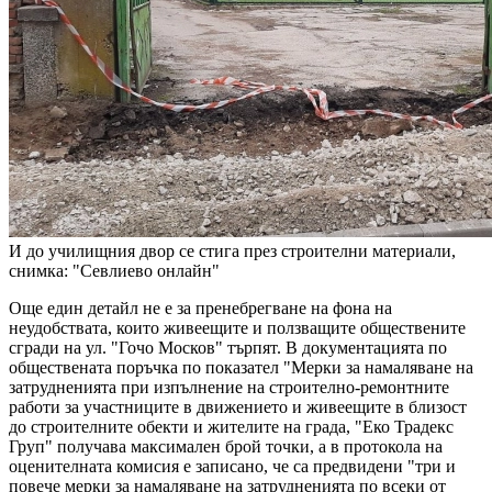
И до училищния двор се стига през строителни материали,
снимка: "Севлиево онлайн"
Още един детайл не е за пренебрегване на фона на
неудобствата, които живеещите и ползващите обществените
сгради на ул. "Гочо Москов" търпят. В документацията по
обществената поръчка по показател "Мерки за намаляване на
затрудненията при изпълнение на строително-ремонтните
работи за участниците в движението и живеещите в близост
до строителните обекти и жителите на града, "Еко Традекс
Груп" получава максимален брой точки, а в протокола на
оценителната комисия е записано, че са предвидени "три и
повече мерки за намаляване на затрудненията по всеки от