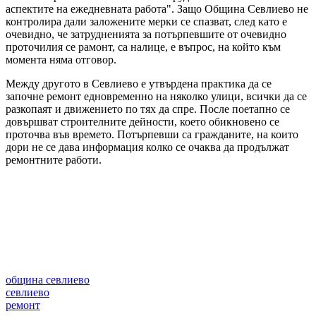
аспектите на ежедневната работа". Защо Община Севлиево не
контролира дали заложените мерки се спазват, след като е
очевидно, че затрудненията за потърпевшите от очевидно
проточилия се рамонт, са налице, е въпрос, на който към
момента няма отговор.
Между другото в Севлиево е утвърдена практика да се
започне ремонт едновременно на няколко улици, всички да се
разкопаят и движението по тях да спре. После поетапно се
довършват строителните дейности, което обикновено се
проточва във времето. Потърпевши са гражданите, на които
дори не се дава информация колко се очаква да продължат
ремонтните работи.
община севлиево
севлиево
ремонт