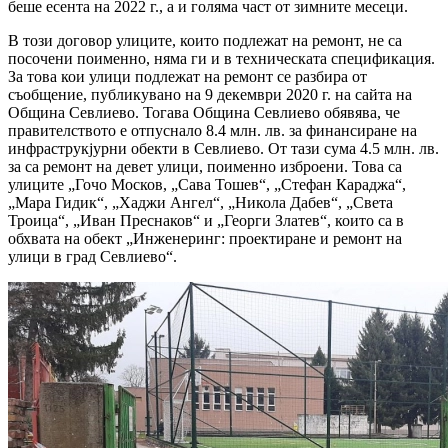
беше есента на 2022 г., а и голяма част от зимните месеци.
В този договор улиците, които подлежат на ремонт, не са
посочени поименно, няма ги и в техническата спецификация.
За това кои улици подлежат на ремонт се разбира от
съобщение, публикувано на 9 декември 2020 г. на сайта на
Община Севлиево. Тогава Община Севлиево обявява, че
правителството е отпуснало 8.4 млн. лв. за финансиране на
инфраструкjурни обекти в Севлиево. От тази сума 4.5 млн. лв.
за са рeмонт на девет улици, поименно изброени. Това са
улиците „Гочо Москов, „Сава Тошев“, „Стефан Караджа“,
„Мара Гидик“, „Хаджи Ангел“, „Никола Дабев“, „Света
Троица“, „Иван Преснаков“ и „Георги Златев“, които са в
обхвата на обект „Инженеринг: проектиране и ремонт на
улици в град Севлиево“.