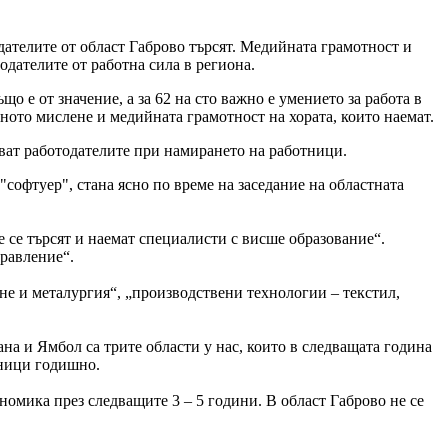
ателите от област Габрово търсят. Медийната грамотност и
одателите от работна сила в региона.
 е от значение, а за 62 на сто важно е умението за работа в
ичното мислене и медийната грамотност на хората, които наемат.
ват работодателите при намирането на работници.
софтуер", стана ясно по време на заседание на областната
 се търсят и наемат специалисти с висше образование“.
равление“.
не и металургия“, „производствени технологии – текстил,
ана и Ямбол са трите области у нас, които в следващата година
тници годишно.
номика през следващите 3 – 5 години. В област Габрово не се