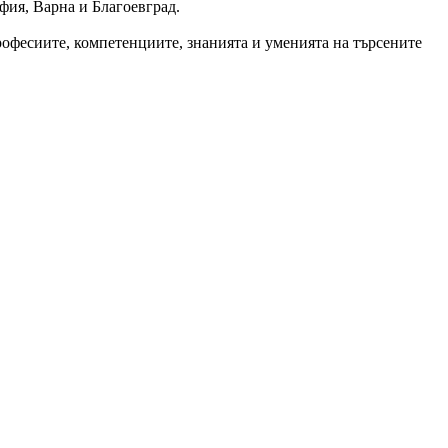
офия, Варна и Благоевград.
рофесиите, компетенциите, знанията и уменията на търсените