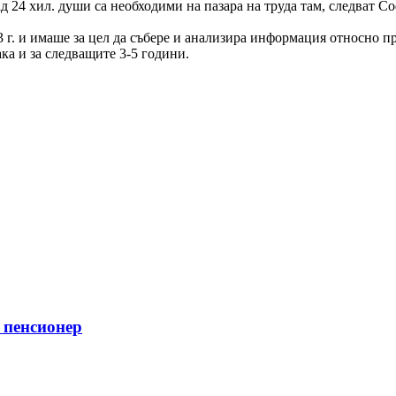
 24 хил. души са необходими на пазара на труда там, следват С
 г. и имаше за цел да събере и анализира информация относно п
ака и за следващите 3-5 години.
я пенсионер