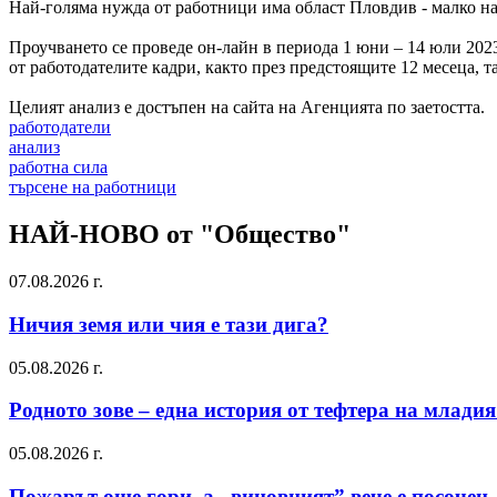
Най-голяма нужда от работници има област Пловдив - малко над
Проучването се проведе он-лайн в периода 1 юни – 14 юли 2023
от работодателите кадри, както през предстоящите 12 месеца, т
Целият анализ е достъпен на сайта на Агенцията по заетостта.
работодатели
анализ
работна сила
търсене на работници
НАЙ-НОВО от "Общество"
07.08.2026 г.
Ничия земя или чия е тази дига?
05.08.2026 г.
Родното зове – една история от тефтера на млади
05.08.2026 г.
Пожарът още гори, а „виновният” вече е посочен