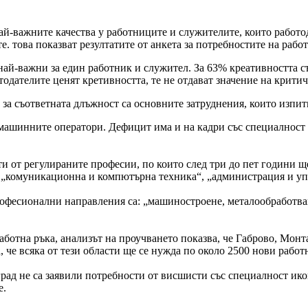
-важните качества у работниците и служителите, които работод
. това показват резултатите от анкета за потребностите на работ
й-важни за един работник и служител. За 63% креативността също
отодателите ценят кретивността, те не отдават значение на крит
за съответната длъжност са основните затруднения, които изпит
машинните оператори. Дефицит има и на кадри със специалност "
 от регулираните професии, по които след три до пет години ще
 „комуникационна и компютърна техника“, „администрация и уп
рофесионални направления са: „машиностроене, металообработва
аботна ръка, анализът на проучването показва, че Габрово, Монт
 че всяка от тези области ще се нужда по около 2500 нови рабо
град не са заявили потребности от висшисти със специалност ико
е.