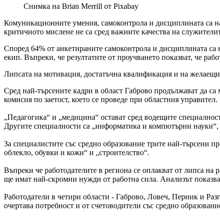
Снимка на Brian Merrill от Pixabay
Комуникационните умения, самоконтрола и дисциплината са най
критичното мислене не са сред важните качества на служителите
Според 64% от анкетираните самоконтрола и дисциплината са на
екип. Въпреки, че резултатите от проучването показват, че раб
Липсата на мотивация, достатъчна квалификация и на желаещи 
Сред най-търсените кадри в област Габрово продължават да са 
комисия по заетост, което се проведе при областния управител.
„Педагогика“ и „медицина“ остават сред водещите специалности
Другите специалности са „информатика и компютърни науки“,
За специалистите със средно образование трите най-търсени п
облекло, обувки и кожи“ и „строителство“.
Въпреки че работодателите в региона се оплакват от липса на р
ще имат най-скромни нужди от работна сила. Анализът показва,
Работодатели в четири области - Габрово, Ловеч, Перник и Раз
очертава потребност и от счетоводители със средно образовани