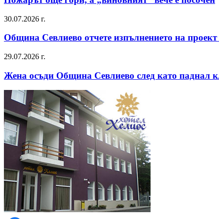
30.07.2026 г.
Община Севлиево отчете изпълнението на проект
29.07.2026 г.
Жена осъди Община Севлиево след като паднал к