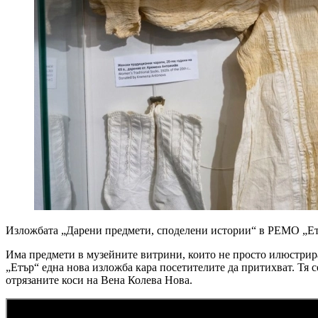
Изложбата „Дарени предмети, споделени истории“ в РЕМО „Етър“
Има предмети в музейните витрини, които не просто илюстрира
„Етър“ една нова изложба кара посетителите да притихват. Тя 
отрязаните коси на Вена Колева Нова.