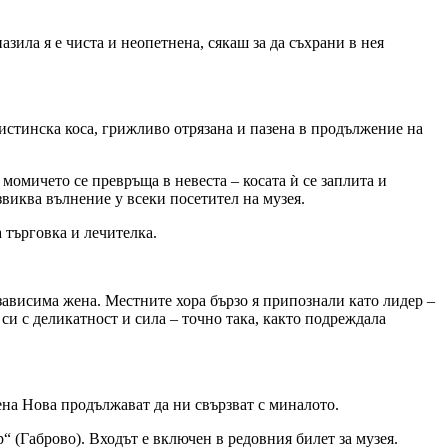
азила я е чиста и неопетнена, сякаш за да съхрани в нея
истинска коса, грижливо отрязана и пазена в продължение на
момичето се превръща в невеста – косата ѝ се заплита и
звиква вълнение у всеки посетител на музея.
а търговка и лечителка.
зависима жена. Местните хора бързо я припознали като лидер –
 си с деликатност и сила – точно така, както подреждала
на Нова продължават да ни свързват с миналото.
(Габрово). Входът е включен в редовния билет за музея.