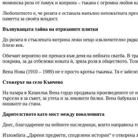
моминска риза от памук и коприна – тъкана с огромна любов ка
Любопитното е, че ризата е останала напълно непокътната през 
паметта за своята младост.
Вълнуващата тайна на отрязаните плитки
До ризата в стъклената витрина лежи нещо изключително рядко
близо век.
Обичаят вероятно ни пренася към деня на нейната сватба. В тра
покрива, за да отбележи новата ѝ, зряла роля в обществото. Т
Вена Нова (1910 – 1989) не е просто кротка тъкачка. Тя е забе
Стожерът на село Кънчево
На пазара в Казанлък Вена гордо продавала произведените от н
търсели я за съвет, за утеха и за лековити билки. Вена бабувал
нишките на стана.
Дарителството като мост между поколенията
Днес, благодарение на нейните наследници, които направиха т
Изложбата „Дарени предмети, споделени истории“ е отворена з