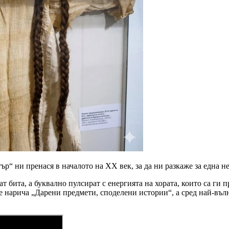
 ни пренася в началото на XX век, за да ни разкаже за една не
т бита, а буквално пулсират с енергията на хората, които са г
се нарича „Дарени предмети, споделени истории“, а сред най-въл