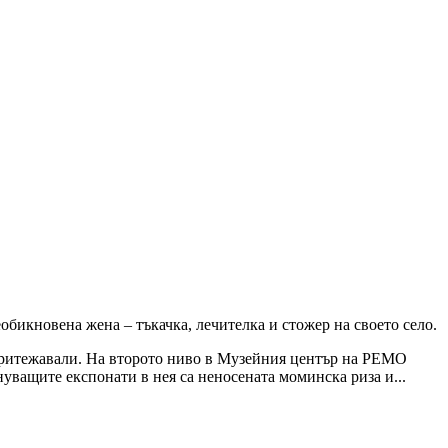
обикновена жена – тъкачка, лечителка и стожер на своето село.
и притежавали. На второто ниво в Музейния център на РЕМО
нуващите експонати в нея са неносената моминска риза и...