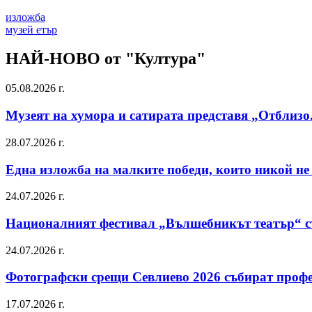
изложба
музей етър
НАЙ-НОВО от "Култура"
05.08.2026 г.
Музеят на хумора и сатирата представя „Отблизо
28.07.2026 г.
Една изложба на малките победи, които никой не
24.07.2026 г.
Националният фестивал „Вълшебникът театър“ съ
24.07.2026 г.
Фотографски срещи Севлиево 2026 събират профе
17.07.2026 г.