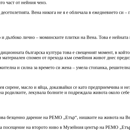
то част от нейния чеиз.
десетилетията. Вена никога не я е обличала в ежедневието си – п
 и дълбоко лично – моминските плитки на Вена. Това е нейната 
диционната българска култура това е свещеният момент, в който 
ози материален спомен от прехода към семейния живот днес преди
лежителна и силна за времето си жена – умела стопанка, решителн
ея сирене, масло и яйца, доказвайки се като предприемчива и не
а на родилките, лекувала болните и подреждала живота около себе
ова безценно дарение на РЕМО „Етър“, нишките на живота на Ве
а посещение на второто ниво в Музейния център на РЕМО „Етър“ 