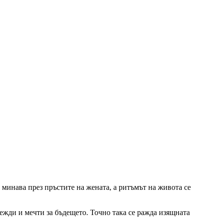
а минава през пръстите на жената, а ритъмът на живота се
ежди и мечти за бъдещето. Точно така се ражда изящната