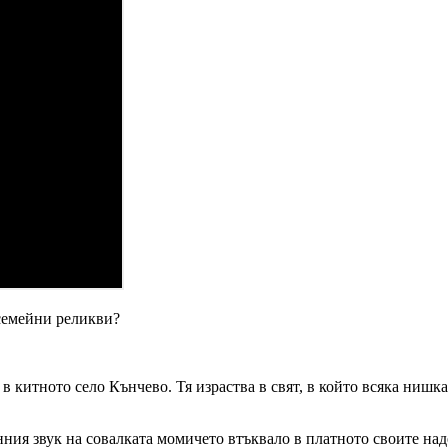
 семейни реликви?
 в китното село Кънчево. Тя израства в свят, в който всяка нишк
ния звук на совалката момичето втъквало в платното своите над