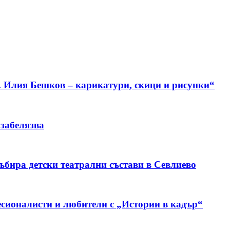
. Илия Бешков – карикатури, скици и рисунки“
 забелязва
бира детски театрални състави в Севлиево
сионалисти и любители с „Истории в кадър“