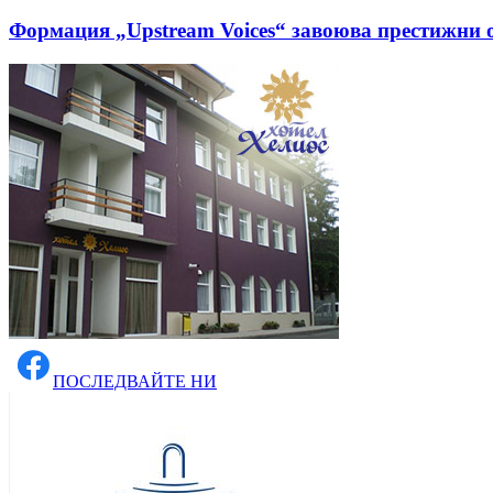
Формация „Upstream Voices“ завоюва престижни
ПОСЛЕДВАЙТЕ НИ