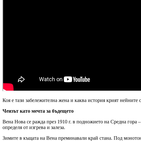
Коя е тази забележителна жена и каква история крият нейните
Чеизът като мечта за бъдещето
Вена Нова се ражда през 1910 г. в подножието на Средна гора –
определя от изгрева и залеза.
Зимите в къщата на Вена преминавали край стана. Под монотон